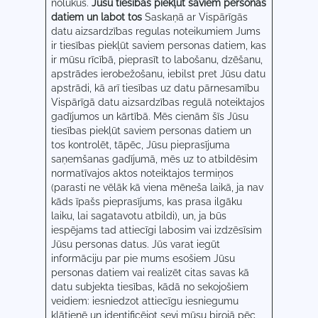
nolūkus.
Jūsu tiesības piekļūt saviem personas
datiem un labot tos
Saskaņā ar Vispārīgās
datu aizsardzības regulas noteikumiem Jums
ir tiesības piekļūt saviem personas datiem, kas
ir mūsu rīcībā, pieprasīt to labošanu, dzēšanu,
apstrādes ierobežošanu, iebilst pret Jūsu datu
apstrādi, kā arī tiesības uz datu pārnesamību
Vispārīgā datu aizsardzības regulā noteiktajos
gadījumos un kārtībā. Mēs cienām šīs Jūsu
tiesības piekļūt saviem personas datiem un
tos kontrolēt, tāpēc, Jūsu pieprasījuma
saņemšanas gadījumā, mēs uz to atbildēsim
normatīvajos aktos noteiktajos termiņos
(parasti ne vēlāk kā viena mēneša laikā, ja nav
kāds īpašs pieprasījums, kas prasa ilgāku
laiku, lai sagatavotu atbildi), un, ja būs
iespējams tad attiecīgi labosim vai izdzēsīsim
Jūsu personas datus. Jūs varat iegūt
informāciju par pie mums esošiem Jūsu
personas datiem vai realizēt citas savas kā
datu subjekta tiesības, kādā no sekojošiem
veidiem: iesniedzot attiecīgu iesniegumu
klātienē un identificējot sevi mūsu birojā pēc