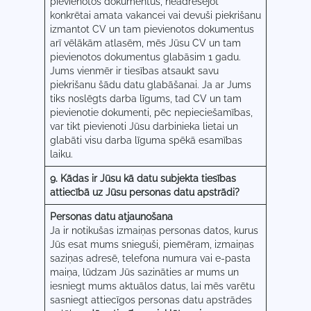
pievienotos dokumentus, neadresējot
konkrētai amata vakancei vai devuši piekrišanu
izmantot CV un tam pievienotos dokumentus
arī vēlākām atlasēm, mēs Jūsu CV un tam
pievienotos dokumentus glabāsim 1 gadu.
Jums vienmēr ir tiesības atsaukt savu
piekrišanu šādu datu glabāšanai. Ja ar Jums
tiks noslēgts darba līgums, tad CV un tam
pievienotie dokumenti, pēc nepieciešamības,
var tikt pievienoti Jūsu darbinieka lietai un
glabāti visu darba līguma spēkā esamības
laiku.
9. Kādas ir Jūsu kā datu subjekta tiesības
attiecībā uz Jūsu personas datu apstrādi?
Personas datu atjaunošana
Ja ir notikušas izmaiņas personas datos, kurus
Jūs esat mums snieguši, piemēram, izmaiņas
saziņas adresē, telefona numura vai e-pasta
maiņa, lūdzam Jūs sazināties ar mums un
iesniegt mums aktuālos datus, lai mēs varētu
sasniegt attiecīgos personas datu apstrādes