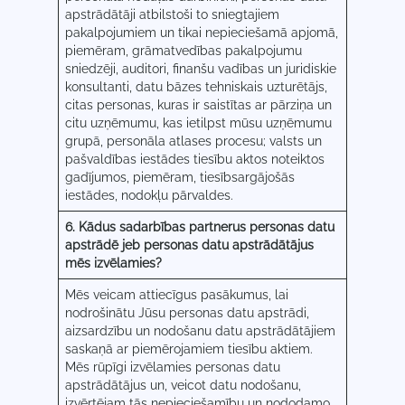
apstrādātāji atbilstoši to sniegtajiem
pakalpojumiem un tikai nepieciešamā apjomā,
piemēram, grāmatvedības pakalpojumu
sniedzēji, auditori, finanšu vadības un juridiskie
konsultanti, datu bāzes tehniskais uzturētājs,
citas personas, kuras ir saistītas ar pārziņa un
citu uzņēmumu, kas ietilpst mūsu uzņēmumu
grupā, personāla atlases procesu; valsts un
pašvaldības iestādes tiesību aktos noteiktos
gadījumos, piemēram, tiesībsargājošās
iestādes, nodokļu pārvaldes.
6. Kādus sadarbības partnerus personas datu
apstrādē jeb personas datu apstrādātājus
mēs izvēlamies?
Mēs veicam attiecīgus pasākumus, lai
nodrošinātu Jūsu personas datu apstrādi,
aizsardzību un nodošanu datu apstrādātājiem
saskaņā ar piemērojamiem tiesību aktiem.
Mēs rūpīgi izvēlamies personas datu
apstrādātājus un, veicot datu nodošanu,
izvērtējam tās nepieciešamību un nododamo