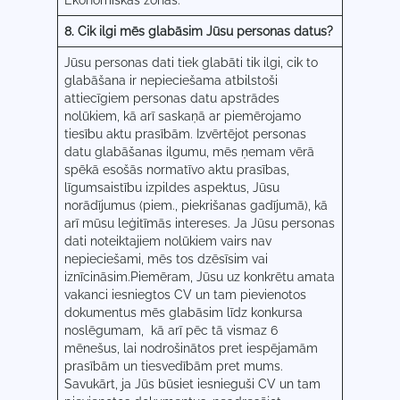
Ekonomiskās zonas.
8. Cik ilgi mēs glabāsim Jūsu personas datus?
Jūsu personas dati tiek glabāti tik ilgi, cik to
glabāšana ir nepieciešama atbilstoši
attiecīgiem personas datu apstrādes
nolūkiem, kā arī saskaņā ar piemērojamo
tiesību aktu prasībām. Izvērtējot personas
datu glabāšanas ilgumu, mēs ņemam vērā
spēkā esošās normatīvo aktu prasības,
līgumsaistību izpildes aspektus, Jūsu
norādījumus (piem., piekrišanas gadījumā), kā
arī mūsu leģitīmās intereses. Ja Jūsu personas
dati noteiktajiem nolūkiem vairs nav
nepieciešami, mēs tos dzēsīsim vai
iznīcināsim.Piemēram, Jūsu uz konkrētu amata
vakanci iesniegtos CV un tam pievienotos
dokumentus mēs glabāsim līdz konkursa
noslēgumam, kā arī pēc tā vismaz 6
mēnešus, lai nodrošinātos pret iespējamām
prasībām un tiesvedībām pret mums.
Savukārt, ja Jūs būsiet iesnieguši CV un tam