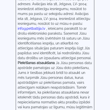
adreses: Aviācijas iela 18, Jelgava, LV-3004;
iesniedzot attiecīgu iesniegumu, nosūtot to
mums pa pastu uz sekojošu adresi: Aviācijas
iela 18, Jelgava, LV-3004. iesniedzot attiecīgu
iesniegumu, nosūtot to uz mūsu e-pastu:
info@petbaltija.lv
, ieteicams parakstīt to ar
drošu elektronisko parakstu. Saņemot Jūsu
iesniegumu mēs izvērtēsim tā saturu un Jūsu
identificēšanas iespēju, un atkarībā no
attiecīgas situācijas paturam iespēju lūgt Jūs
papildus sevi identificēt, lai nodrošinātu Jūsu
datu drošību un izpaušanu attiecīgai personai.
Piekrišanas atsaukšana
Ja Jūsu personas datu
apstrāde pamatojas uz Jūsu doto piekrišanu,
Jums ir tiesības jebkurā brīdī to atsaukt un
mēs turpmāk Jūsu personas datus, kurus
apstrādājām uz piekrišanas pamata, vairs
attiecīgam nolūkam neapstrādāsim. Tomēr
informējam, ka piekrišanas atsaukšana nevar
ietekmēt tādu personas datu apstrādi, kura ir
nepieciešama normatīvo aktu prasību izpildei
vai kura pamatojas uz līgumu, mūsu leģitīmām