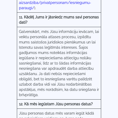
aizsardziba/privatpersonam/iesniegumu-
paraugi/
).
11. Kādēļ Jums ir jāsniedz mums savi personas
dati?
Galvenokārt, mēs Jūsu informāciju ievācam, lai
veiktu personāla atlases procesu, izpildītu
mums saistošos juridiskos pienākumus un lai
īstenotu savas leģitīmās intereses. Šajos
gadījumos mums noteiktas informācijas
iegūšana ir nepieciešama attiecīgu nolūku
sasniegšanai, līdz ar to šādas informācijas
nesniegšana var apdraudēt darba attiecību
uzsākšanu. Ja dati nebūs nepieciešami
obligāti, bet to iesniegšana varētu palīdzēt
uzlabot darba vidi vai Jūsu nodarbinātības
apstākļus, mēs norādīsim, ka datu sniegšana ir
brīvprātīga.
12. Kā mēs iegūstam Jūsu personas datus?
Jūsu personas datus mēs varam iegūt kādā