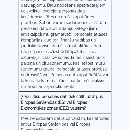
datu apjomu. Datu nodošana apstrādātājiem
tiek veikta, ievērojot personas datu
konfidencialitātes un drošas apstrādes
prasības. Šobrīd varam sadarboties ar šādām
personas datu apstrādātāju kategorijām:
ārpakalpojumu grāmatveži, personāla atlases
kompānijas, auditori, finanšu vadības un
juridiskie konsultanti;IT infrastruktūras, datu
bāzes īpašnieks/izstrādātājs/tehniskais
uzturētājs, citas personas, kuras ir saistītas ar
pārziņa un citu uzņēmumu, kas ietilpst mūsu
uzņēmumu grupā, personāla atlases procesa
nodrošināšanu. Personas datu apstrādātāji var
laiku pa laikam mainīties, par ko mēs veiksim
izmaiņas arī šajā dokumentā.
7. Vai Jūsu personas dati tiek sūtīti uz ārpus
Eiropas Savienības (ES) vai Eiropas
Ekonomiskās zonas (EEZ) valstīm?
Mēs nenododam datus uz valstīm, kas atrodas
ārpus Eiropas Savienības vai Eiropas