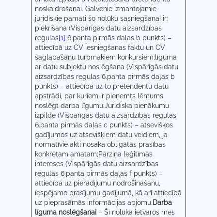
noskaidrošanai. Galvenie izmantojamie
juridiskie pamati šo nolūku sasniegšanai ir:
piekrišana (Vispārīgās datu aizsardzības
regulas
[1]
6.panta pirmās daļas b punkts) –
attiecībā uz CV iesniegšanas faktu un CV
saglabāšanu turpmākiem konkursiem;līguma
ar datu subjektu noslēgšana (Vispārīgās datu
aizsardzības regulas 6.panta pirmās daļas b
punkts) – attiecībā uz to pretendentu datu
apstrādi, par kuriem ir pieņemts lēmums
noslēgt darba līgumu;Juridiska pienākumu
izpilde (Vispārīgās datu aizsardzības regulas
6.panta pirmās daļas c punkts) – atsevišķos
gadījumos uz atsevišķiem datu veidiem, ja
normatīvie akti nosaka obligātās prasības
konkrētam amatam;Pārziņa leģitīmās
intereses (Vispārīgās datu aizsardzības
regulas 6.panta pirmās daļas f punkts) –
attiecībā uz pierādījumu nodrošināšanu,
iespējamo prasījumu gadījumā, kā arī attiecībā
uz pieprasāmās informācijas apjomu.
Darba
līguma noslēgšanai
– Šī nolūka ietvaros mēs