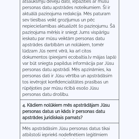
atsauksmju devēju dati), iepazīties ar mūsu
personas datu apstrādes noteikumiem. Šī ir
aktuālā paziņojuma redakcija. Mēs paturam
sev tiesības veikt grozījumus un pēc
nepieciešamības aktualizēt šo paziņojumu. Šā
paziņojuma mērķis ir sniegt Jums vispārīgu
ieskatu par mūsu veiktām personas datu
apstrādes darbībām un nolūkiem, tomēr
lūdzam Jūs ņemt vērā, ka arī citos
dokumentos (pieejami ecobaltia.lv mājas lapā)
var būt sniegta papildus informācija par Jūsu
personas datu apstrādi. Mēs apzināmies, ka
personas dati ir Jūsu vērtība un apstrādāsim
tos ievērojot konfidencialitātes prasības un
rūpējoties par mūsu rīcībā esošo Jūsu
personas datu drošību.
4. Kādiem nolūkiem mēs apstrādājam Jūsu
personas datus un kāds ir personas datu
apstrādes juridiskais pamats?
Mēs apstrādāsim Jūsu personas datus tikai
atbilstoši iepriekš nodefinētiem leģitīmiem