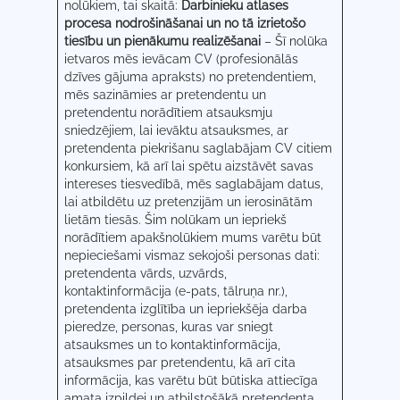
nolūkiem, tai skaitā:
Darbinieku atlases
procesa nodrošināšanai un no tā izrietošo
tiesību un pienākumu realizēšanai
– Šī nolūka
ietvaros mēs ievācam CV (profesionālās
dzīves gājuma apraksts) no pretendentiem,
mēs sazināmies ar pretendentu un
pretendentu norādītiem atsauksmju
sniedzējiem, lai ievāktu atsauksmes, ar
pretendenta piekrišanu saglabājam CV citiem
konkursiem, kā arī lai spētu aizstāvēt savas
intereses tiesvedībā, mēs saglabājam datus,
lai atbildētu uz pretenzijām un ierosinātām
lietām tiesās. Šim nolūkam un iepriekš
norādītiem apakšnolūkiem mums varētu būt
nepieciešami vismaz sekojoši personas dati:
pretendenta vārds, uzvārds,
kontaktinformācija (e-pats, tālruņa nr.),
pretendenta izglītība un iepriekšēja darba
pieredze, personas, kuras var sniegt
atsauksmes un to kontaktinformācija,
atsauksmes par pretendentu, kā arī cita
informācija, kas varētu būt būtiska attiecīga
amata izpildei un atbilstošākā pretendenta