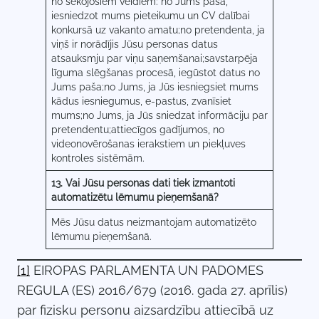
no sekojošiem veidiem: no Jums paša,
iesniedzot mums pieteikumu un CV dalībai
konkursā uz vakanto amatu;no pretendenta, ja
viņš ir norādījis Jūsu personas datus
atsauksmju par viņu saņemšanai;savstarpēja
līguma slēgšanas procesā, iegūstot datus no
Jums paša;no Jums, ja Jūs iesniegsiet mums
kādus iesniegumus, e-pastus, zvanīsiet
mums;no Jums, ja Jūs sniedzat informāciju par
pretendentu;attiecīgos gadījumos, no
videonovērošanas ierakstiem un piekļuves
kontroles sistēmām.
13. Vai Jūsu personas dati tiek izmantoti
automatizētu lēmumu pieņemšanā?
Mēs Jūsu datus neizmantojam automatizēto
lēmumu pieņemšanā.
[1]
EIROPAS PARLAMENTA UN PADOMES
REGULA (ES) 2016/679 (2016. gada 27. aprīlis)
par fizisku personu aizsardzību attiecībā uz