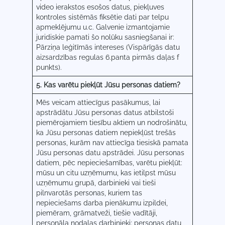
video ierakstos esošos datus, piekļuves
kontroles sistēmās fiksētie dati par telpu
apmeklējumu u.c. Galvenie izmantojamie
juridiskie pamati šo nolūku sasniegšanai ir:
Pārziņa leģitīmās intereses (Vispārīgās datu
aizsardzības regulas 6.panta pirmās daļas f
punkts).
5. Kas varētu piekļūt Jūsu personas datiem?
Mēs veicam attiecīgus pasākumus, lai
apstrādātu Jūsu personas datus atbilstoši
piemērojamiem tiesību aktiem un nodrošinātu,
ka Jūsu personas datiem nepiekļūst trešās
personas, kurām nav attiecīga tiesiskā pamata
Jūsu personas datu apstrādei. Jūsu personas
datiem, pēc nepieciešamības, varētu piekļūt:
mūsu un citu uzņēmumu, kas ietilpst mūsu
uzņēmumu grupā, darbinieki vai tieši
pilnvarotās personas, kuriem tas
nepieciešams darba pienākumu izpildei,
piemēram, grāmatveži, tiešie vadītāji,
personāla nodaļas darbinieki; personas datu