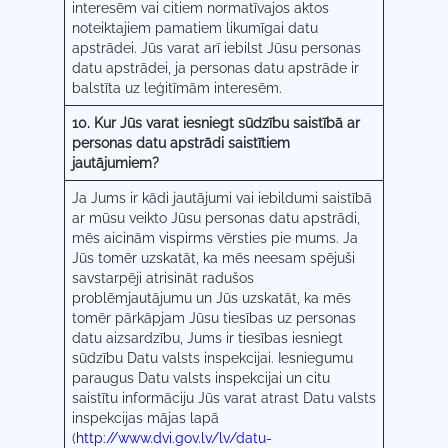
interesēm vai citiem normatīvajos aktos
noteiktajiem pamatiem likumīgai datu
apstrādei. Jūs varat arī iebilst Jūsu personas
datu apstrādei, ja personas datu apstrāde ir
balstīta uz leģitīmām interesēm.
10. Kur Jūs varat iesniegt sūdzību saistībā ar
personas datu apstrādi saistītiem
jautājumiem?
Ja Jums ir kādi jautājumi vai iebildumi saistībā
ar mūsu veikto Jūsu personas datu apstrādi,
mēs aicinām vispirms vērsties pie mums. Ja
Jūs tomēr uzskatāt, ka mēs neesam spējuši
savstarpēji atrisināt radušos
problēmjautājumu un Jūs uzskatāt, ka mēs
tomēr pārkāpjam Jūsu tiesības uz personas
datu aizsardzību, Jums ir tiesības iesniegt
sūdzību Datu valsts inspekcijai. Iesniegumu
paraugus Datu valsts inspekcijai un citu
saistītu informāciju Jūs varat atrast Datu valsts
inspekcijas mājas lapā
(
http://www.dvi.gov.lv/lv/datu-