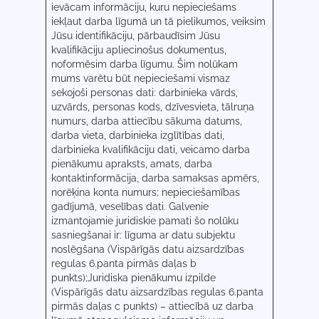
ievācam informāciju, kuru nepieciešams
iekļaut darba līgumā un tā pielikumos, veiksim
Jūsu identifikāciju, pārbaudīsim Jūsu
kvalifikāciju apliecinošus dokumentus,
noformēsim darba līgumu. Šim nolūkam
mums varētu būt nepieciešami vismaz
sekojoši personas dati: darbinieka vārds,
uzvārds, personas kods, dzīvesvieta, tālruņa
numurs, darba attiecību sākuma datums,
darba vieta, darbinieka izglītības dati,
darbinieka kvalifikāciju dati, veicamo darba
pienākumu apraksts, amats, darba
kontaktinformācija, darba samaksas apmērs,
norēķina konta numurs; nepieciešamības
gadījumā, veselības dati. Galvenie
izmantojamie juridiskie pamati šo nolūku
sasniegšanai ir: līguma ar datu subjektu
noslēgšana (Vispārīgās datu aizsardzības
regulas 6.panta pirmās daļas b
punkts);Juridiska pienākumu izpilde
(Vispārīgās datu aizsardzības regulas 6.panta
pirmās daļas c punkts) – attiecībā uz darba