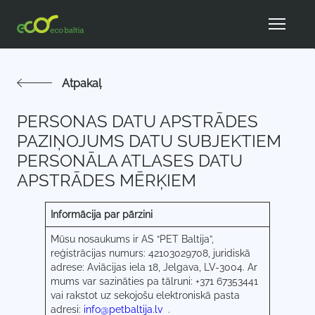
Atpakaļ
PERSONAS DATU APSTRĀDES
PAZIŅOJUMS DATU SUBJEKTIEM
PERSONĀLA ATLASES DATU
APSTRĀDES MĒRĶIEM
Informācija par pārzini
Mūsu nosaukums ir AS “PET Baltija”,
reģistrācijas numurs: 42103029708, juridiskā
adrese: Aviācijas iela 18, Jelgava, LV-3004. Ar
mums var sazināties pa tālruni: +371 67353441
vai rakstot uz sekojošu elektroniskā pasta
adresi:
info@petbaltija.lv
.