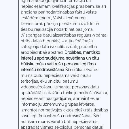
līgumā atspoguļojamo informāciju un
nepieciešamām kvalifikācijas prasībām, kā arī
ziņošana par nodarbinātības faktu valsts
iestādēm (piem., Valsts Ieņēmumu
Dienestam); pārziņa pienākumu izpilde un
tiesību realizācija nodarbinātības jomā
(Vispārīgās datu aizsardzības regulas 9.panta
otrās daļas b punkts) – attiecībā īpašu
kategoriju datu (veselības dati, piederība
arodbiedrībai) apstrādi.
Drošības, mantisko
interešu apdraudējuma novēršana un citu
būtisku mūsu vai trešo personu leģitīmo
interešu nodrošināšana
Šī nolūka ietvaros
mums būtu nepieciešams veikt mūsu
teritorijas, ēku un citu īpašumu
videonovērošanu, izmantot personas datu
apstrādātājus dažādu funkciju nodrošināšanai,
nepieciešamības gadījumā, apmainīties ar
informāciju uzņēmumu grupas ietvaros,
izmantot normatīvajos aktos piešķirtās tiesības
savu leģitīmo interešu nodrošināšanai. Šim
nolūkam mums varētu būt nepieciešams
apstrādāt vismaz sekojošus personas datus: