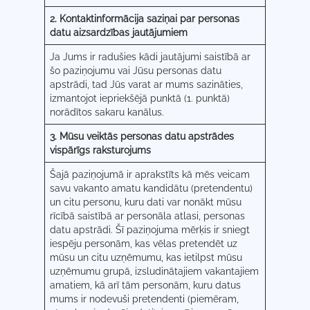
2. Kontaktinformācija saziņai par personas
datu aizsardzības jautājumiem
Ja Jums ir radušies kādi jautājumi saistībā ar
šo paziņojumu vai Jūsu personas datu
apstrādi, tad Jūs varat ar mums sazināties,
izmantojot iepriekšējā punktā (1. punktā)
norādītos sakaru kanālus.
3. Mūsu veiktās personas datu apstrādes
vispārīgs raksturojums
Šajā paziņojumā ir aprakstīts kā mēs veicam
savu vakanto amatu kandidātu (pretendentu)
un citu personu, kuru dati var nonākt mūsu
rīcībā saistībā ar personāla atlasi, personas
datu apstrādi. Šī paziņojuma mērķis ir sniegt
iespēju personām, kas vēlas pretendēt uz
mūsu un citu uzņēmumu, kas ietilpst mūsu
uzņēmumu grupā, izsludinātajiem vakantajiem
amatiem, kā arī tām personām, kuru datus
mums ir nodevuši pretendenti (piemēram,