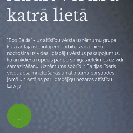
katrā lietā
"Eco Baltia" - uz attīstību vērsta uzņēmumu grupa,
kura ar tajā īstenotajiem darbības virzieniem
nodrošina uz vides ilgtspēju vērstus pakalpojumus,
kā arī ikdienā rūpējas par personīgās ietekmes uz vidi
samazināšanu. Uzņēmums šobrīd ir Baltijas līderis
vides apsaimniekošanas un atkritumu pārstrādes
jomā un iestājas par ilgtspējīgu nozares attīstību
Latvijā.