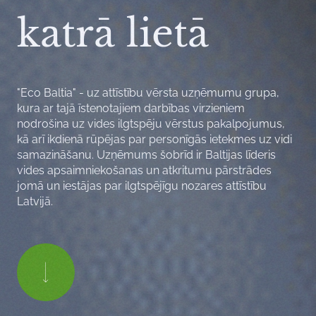
katrā lietā
"Eco Baltia" - uz attīstību vērsta uzņēmumu grupa,
kura ar tajā īstenotajiem darbības virzieniem
nodrošina uz vides ilgtspēju vērstus pakalpojumus,
kā arī ikdienā rūpējas par personīgās ietekmes uz vidi
samazināšanu. Uzņēmums šobrīd ir Baltijas līderis
vides apsaimniekošanas un atkritumu pārstrādes
jomā un iestājas par ilgtspējīgu nozares attīstību
Latvijā.