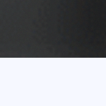
Vairāk nekā 20 gadu
pieredze