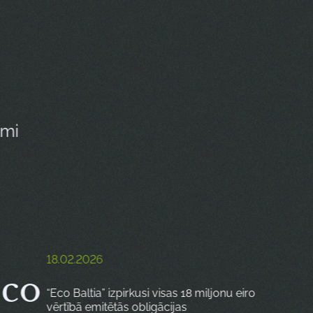
umi
18.02.2026
Eco
“Eco Baltia” izpirkusi visas 18 miljonu eiro
vērtībā emitētās obligācijas