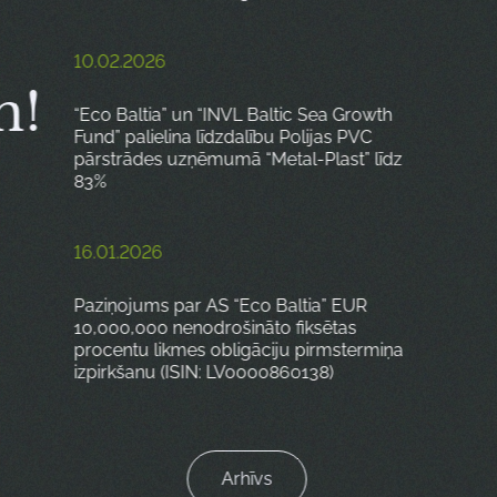
10.02.2026
m!
“Eco Baltia” un “INVL Baltic Sea Growth
Fund” palielina līdzdalību Polijas PVC
pārstrādes uzņēmumā “Metal-Plast” līdz
83%
16.01.2026
Paziņojums par AS “Eco Baltia” EUR
10,000,000 nenodrošināto fiksētas
procentu likmes obligāciju pirmstermiņa
izpirkšanu (ISIN: LV0000860138)
Arhīvs