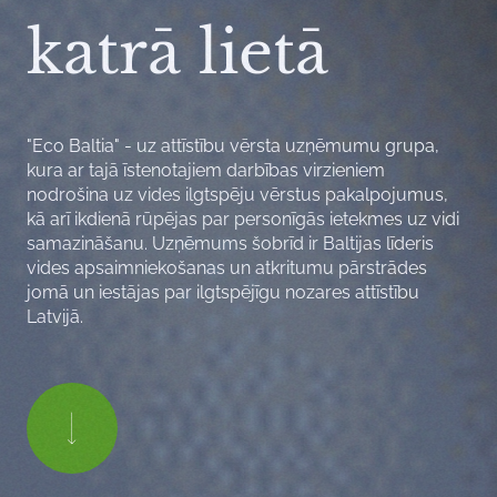
katrā lietā
"Eco Baltia" - uz attīstību vērsta uzņēmumu grupa,
kura ar tajā īstenotajiem darbības virzieniem
nodrošina uz vides ilgtspēju vērstus pakalpojumus,
kā arī ikdienā rūpējas par personīgās ietekmes uz vidi
samazināšanu. Uzņēmums šobrīd ir Baltijas līderis
vides apsaimniekošanas un atkritumu pārstrādes
jomā un iestājas par ilgtspējīgu nozares attīstību
Latvijā.