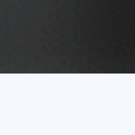
Vairāk nekā 20 gadu
pieredze