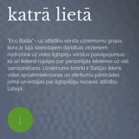
katrā lietā
"Eco Baltia" - uz attīstību vērsta uzņēmumu grupa,
kura ar tajā īstenotajiem darbības virzieniem
nodrošina uz vides ilgtspēju vērstus pakalpojumus,
kā arī ikdienā rūpējas par personīgās ietekmes uz vidi
samazināšanu. Uzņēmums šobrīd ir Baltijas līderis
vides apsaimniekošanas un atkritumu pārstrādes
jomā un iestājas par ilgtspējīgu nozares attīstību
Latvijā.