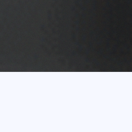
Vairāk nekā 20 gadu
pieredze