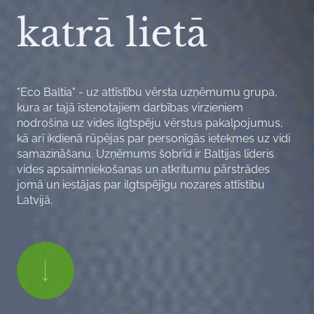
katrā lietā
"Eco Baltia" - uz attīstību vērsta uzņēmumu grupa,
kura ar tajā īstenotajiem darbības virzieniem
nodrošina uz vides ilgtspēju vērstus pakalpojumus,
kā arī ikdienā rūpējas par personīgās ietekmes uz vidi
samazināšanu. Uzņēmums šobrīd ir Baltijas līderis
vides apsaimniekošanas un atkritumu pārstrādes
jomā un iestājas par ilgtspējīgu nozares attīstību
Latvijā.