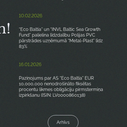
10.02.2026
m!
“Eco Baltia” un “INVL Baltic Sea Growth
Fund” palielina līdzdalību Polijas PVC
pārstrādes uzņēmumā “Metal-Plast” līdz
83%
16.01.2026
Paziņojums par AS “Eco Baltia” EUR
10,000,000 nenodrošināto fiksētas
procentu likmes obligāciju pirmstermiņa
izpirkšanu (ISIN: LV0000860138)
Arhīvs