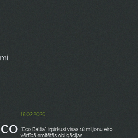
umi
18.02.2026
Eco
“Eco Baltia” izpirkusi visas 18 miljonu eiro
vērtībā emitētās obligācijas