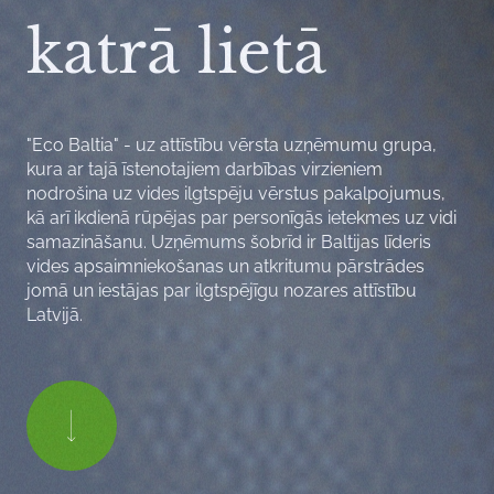
katrā lietā
"Eco Baltia" - uz attīstību vērsta uzņēmumu grupa,
kura ar tajā īstenotajiem darbības virzieniem
nodrošina uz vides ilgtspēju vērstus pakalpojumus,
kā arī ikdienā rūpējas par personīgās ietekmes uz vidi
samazināšanu. Uzņēmums šobrīd ir Baltijas līderis
vides apsaimniekošanas un atkritumu pārstrādes
jomā un iestājas par ilgtspējīgu nozares attīstību
Latvijā.