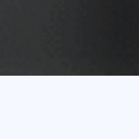
Vairāk nekā 20 gadu
pieredze