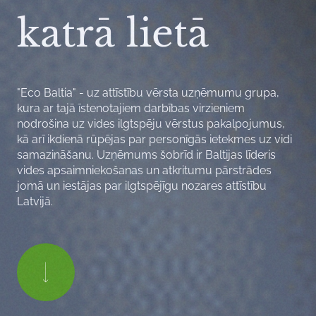
katrā lietā
"Eco Baltia" - uz attīstību vērsta uzņēmumu grupa,
kura ar tajā īstenotajiem darbības virzieniem
nodrošina uz vides ilgtspēju vērstus pakalpojumus,
kā arī ikdienā rūpējas par personīgās ietekmes uz vidi
samazināšanu. Uzņēmums šobrīd ir Baltijas līderis
vides apsaimniekošanas un atkritumu pārstrādes
jomā un iestājas par ilgtspējīgu nozares attīstību
Latvijā.