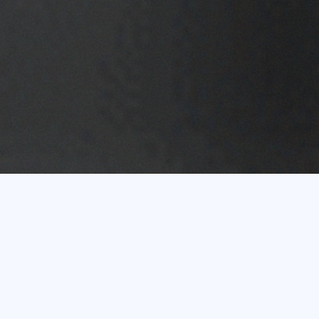
Vairāk nekā 20 gadu
pieredze