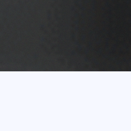
Vairāk nekā 20 gadu
pieredze