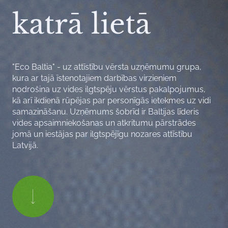
katrā lietā
"Eco Baltia" - uz attīstību vērsta uzņēmumu grupa,
kura ar tajā īstenotajiem darbības virzieniem
nodrošina uz vides ilgtspēju vērstus pakalpojumus,
kā arī ikdienā rūpējas par personīgās ietekmes uz vidi
samazināšanu. Uzņēmums šobrīd ir Baltijas līderis
vides apsaimniekošanas un atkritumu pārstrādes
jomā un iestājas par ilgtspējīgu nozares attīstību
Latvijā.