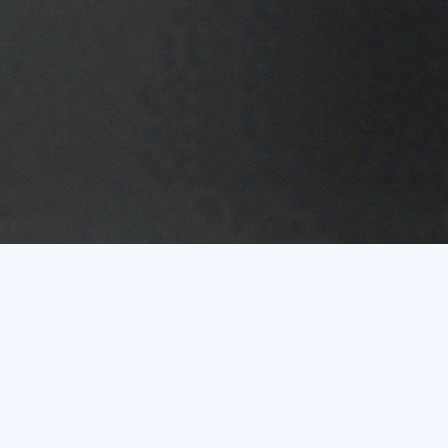
Vairāk nekā 20 gadu
pieredze