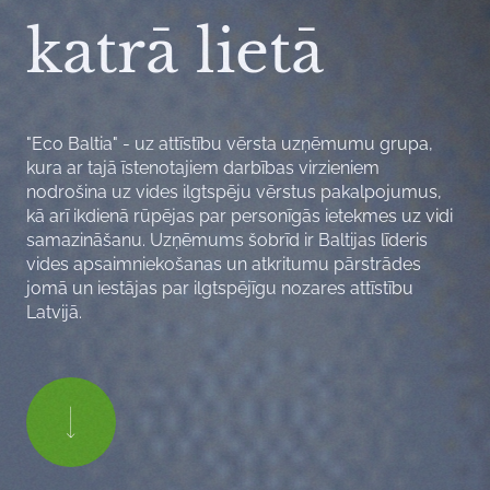
katrā lietā
"Eco Baltia" - uz attīstību vērsta uzņēmumu grupa,
kura ar tajā īstenotajiem darbības virzieniem
nodrošina uz vides ilgtspēju vērstus pakalpojumus,
kā arī ikdienā rūpējas par personīgās ietekmes uz vidi
samazināšanu. Uzņēmums šobrīd ir Baltijas līderis
vides apsaimniekošanas un atkritumu pārstrādes
jomā un iestājas par ilgtspējīgu nozares attīstību
Latvijā.