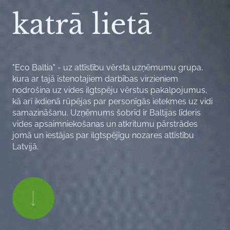
katrā lietā
"Eco Baltia" - uz attīstību vērsta uzņēmumu grupa,
kura ar tajā īstenotajiem darbības virzieniem
nodrošina uz vides ilgtspēju vērstus pakalpojumus,
kā arī ikdienā rūpējas par personīgās ietekmes uz vidi
samazināšanu. Uzņēmums šobrīd ir Baltijas līderis
vides apsaimniekošanas un atkritumu pārstrādes
jomā un iestājas par ilgtspējīgu nozares attīstību
Latvijā.