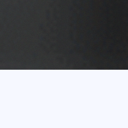
Vairāk nekā 20 gadu
pieredze