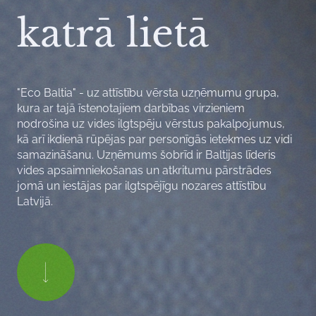
katrā lietā
"Eco Baltia" - uz attīstību vērsta uzņēmumu grupa,
kura ar tajā īstenotajiem darbības virzieniem
nodrošina uz vides ilgtspēju vērstus pakalpojumus,
kā arī ikdienā rūpējas par personīgās ietekmes uz vidi
samazināšanu. Uzņēmums šobrīd ir Baltijas līderis
vides apsaimniekošanas un atkritumu pārstrādes
jomā un iestājas par ilgtspējīgu nozares attīstību
Latvijā.