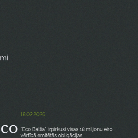
umi
18.02.2026
Eco
“Eco Baltia” izpirkusi visas 18 miljonu eiro
vērtībā emitētās obligācijas