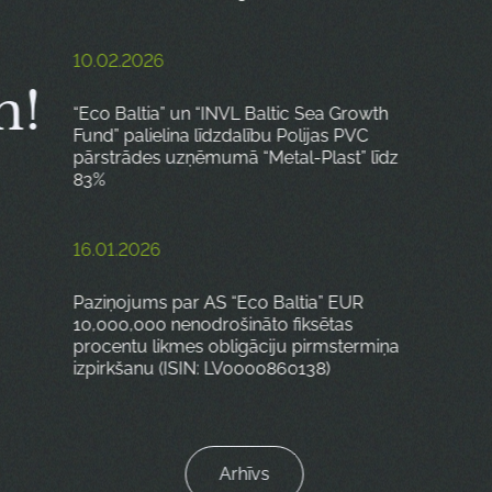
10.02.2026
m!
“Eco Baltia” un “INVL Baltic Sea Growth
Fund” palielina līdzdalību Polijas PVC
pārstrādes uzņēmumā “Metal-Plast” līdz
83%
16.01.2026
Paziņojums par AS “Eco Baltia” EUR
10,000,000 nenodrošināto fiksētas
procentu likmes obligāciju pirmstermiņa
izpirkšanu (ISIN: LV0000860138)
Arhīvs