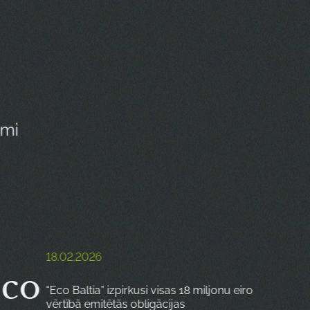
umi
18.02.2026
Eco
“Eco Baltia” izpirkusi visas 18 miljonu eiro
vērtībā emitētās obligācijas