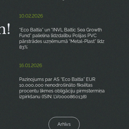
10.02.2026
m!
“Eco Baltia” un “INVL Baltic Sea Growth
Fund” palielina līdzdalību Polijas PVC
pārstrādes uzņēmumā “Metal-Plast” līdz
83%
16.01.2026
Paziņojums par AS “Eco Baltia” EUR
10,000,000 nenodrošināto fiksētas
procentu likmes obligāciju pirmstermiņa
izpirkšanu (ISIN: LV0000860138)
Arhīvs