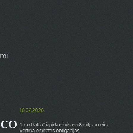
umi
18.02.2026
Eco
“Eco Baltia” izpirkusi visas 18 miljonu eiro
vērtībā emitētās obligācijas