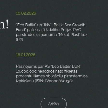
10.02.2026
m!
“Eco Baltia” un “INVL Baltic Sea Growth
Fund” palielina līdzdalību Polijas PVC
pārstrādes uzņēmumā “Metal-Plast” līdz
83%
16.01.2026
Paziņojums par AS “Eco Baltia” EUR
10,000,000 nenodrošināto fiksētas
procentu likmes obligāciju pirmstermiņa
izpirkšanu (ISIN: LV0000860138)
Arhīvs