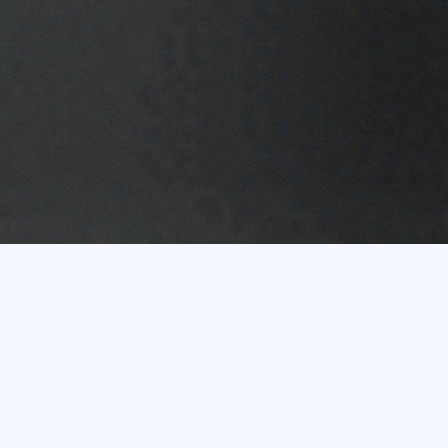
Vairāk nekā 20 gadu
pieredze