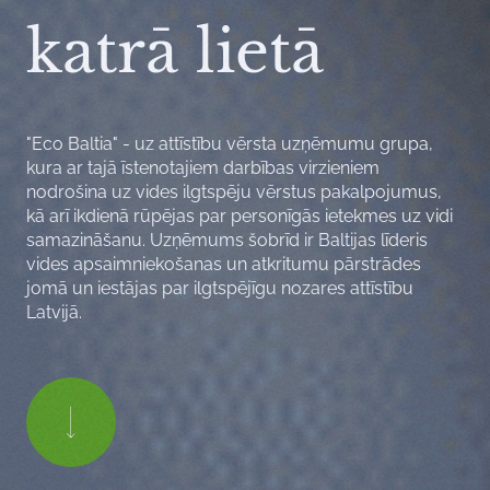
katrā lietā
"Eco Baltia" - uz attīstību vērsta uzņēmumu grupa,
kura ar tajā īstenotajiem darbības virzieniem
nodrošina uz vides ilgtspēju vērstus pakalpojumus,
kā arī ikdienā rūpējas par personīgās ietekmes uz vidi
samazināšanu. Uzņēmums šobrīd ir Baltijas līderis
vides apsaimniekošanas un atkritumu pārstrādes
jomā un iestājas par ilgtspējīgu nozares attīstību
Latvijā.