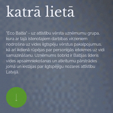
katrā lietā
"Eco Baltia" - uz attīstību vērsta uzņēmumu grupa,
kura ar tajā īstenotajiem darbības virzieniem
nodrošina uz vides ilgtspēju vērstus pakalpojumus,
kā arī ikdienā rūpējas par personīgās ietekmes uz vidi
samazināšanu. Uzņēmums šobrīd ir Baltijas līderis
vides apsaimniekošanas un atkritumu pārstrādes
jomā un iestājas par ilgtspējīgu nozares attīstību
Latvijā.