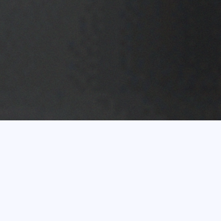
Vairāk nekā 20 gadu
pieredze