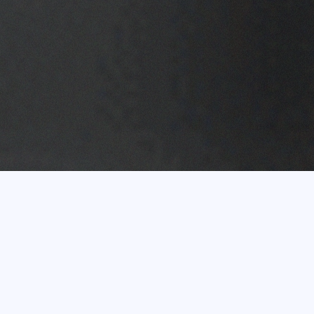
Vairāk nekā 20 gadu
pieredze