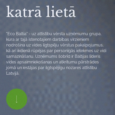
katrā lietā
"Eco Baltia" - uz attīstību vērsta uzņēmumu grupa,
kura ar tajā īstenotajiem darbības virzieniem
nodrošina uz vides ilgtspēju vērstus pakalpojumus,
kā arī ikdienā rūpējas par personīgās ietekmes uz vidi
samazināšanu. Uzņēmums šobrīd ir Baltijas līderis
vides apsaimniekošanas un atkritumu pārstrādes
jomā un iestājas par ilgtspējīgu nozares attīstību
Latvijā.