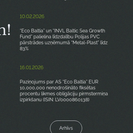
10.02.2026
m!
“Eco Baltia” un “INVL Baltic Sea Growth
Fund” palielina līdzdalību Polijas PVC
pārstrādes uzņēmumā “Metal-Plast” līdz
83%
16.01.2026
Paziņojums par AS “Eco Baltia” EUR
10,000,000 nenodrošināto fiksētas
procentu likmes obligāciju pirmstermiņa
izpirkšanu (ISIN: LV0000860138)
Arhīvs