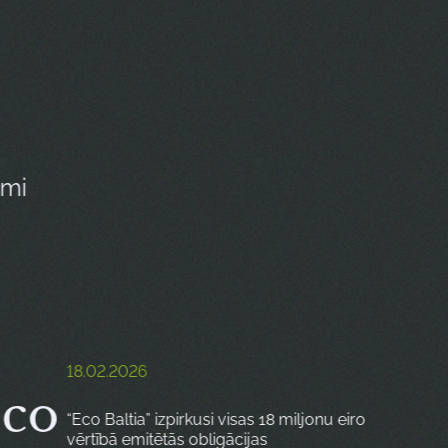
umi
18.02.2026
Eco
“Eco Baltia” izpirkusi visas 18 miljonu eiro
vērtībā emitētās obligācijas