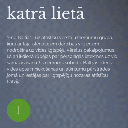
katrā lietā
"Eco Baltia" - uz attīstību vērsta uzņēmumu grupa,
kura ar tajā īstenotajiem darbības virzieniem
nodrošina uz vides ilgtspēju vērstus pakalpojumus,
kā arī ikdienā rūpējas par personīgās ietekmes uz vidi
samazināšanu. Uzņēmums šobrīd ir Baltijas līderis
vides apsaimniekošanas un atkritumu pārstrādes
jomā un iestājas par ilgtspējīgu nozares attīstību
Latvijā.