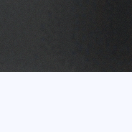
Vairāk nekā 20 gadu
pieredze