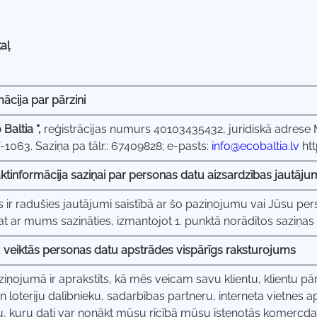
aļ
mācija par pārzini
Baltia “,
reģistrācijas numurs 40103435432, juridiskā adrese 
-1063. Saziņa pa tālr.: 67409828; e-pasts:
info@ecobaltia.lv
htt
aktinformācija saziņai par personas datu aizsardzības jautāj
 ir radušies jautājumi saistībā ar šo paziņojumu vai Jūsu per
at ar mums sazināties, izmantojot 1. punktā norādītos saziņas
 veiktās personas datu apstrādes vispārīgs raksturojums
ziņojumā ir aprakstīts, kā mēs veicam savu klientu, klientu p
un loteriju dalībnieku, sadarbības partneru, interneta vietnes 
, kuru dati var nonākt mūsu rīcībā mūsu īstenotās komercdar