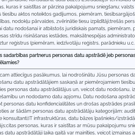
s, kuras ir saistītas ar pārziņa pakalpojumu sniegšanu; valst
s tiesību aktos noteiktos gadījumos, piemēram, tiesībsargājoš
bas, nodokļu pārvaldes, zvērinātie tiesu izpildītāji;trešās pers
ai datu nodošanai ir atbilstošs juridiskais pamats, piemēram, p
esas strīdu risināšanas iestādes, maksātnespējas administrator
tur reģistrus (piemēram, iedzīvotāju reģistrs, parādnieku u.c. r
s sadarbības partnerus personas datu apstrādē jeb personas
ēlamies?
cam attiecīgus pasākumus, lai nodrošinātu Jūsu personas dat
šanu datu apstrādātājiem saskaņā ar piemērojamiem tiesību 
ies personas datu apstrādātājus un, veicot datu nodošanu, i
ešamību un nododamo datu apjomu. Datu nodošana apstrādāt
ot personas datu konfidencialitātes un drošas apstrādes pra
ties ar šādām personas datu apstrādātāju kategorijām: audit
ie konsultanti;IT infrastruktūras, datu bāzes īpašnieks/izstrād
ājs;citas personas, kuras ir saistītas ar mūsu pakalpojumu s
s datu apstrādātāji laika gaitā var mainīties, veicot izmaiņas 