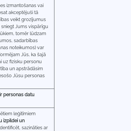
nes izmantošanas vai
sat akceptējuši tā
sības veikt grozījumus
r sniegt Jums vispārīgu
lūkiem, tomēr lūdzam
gumos, sadarbības
šanas noteikumos) var
nformējam Jūs, ka šajā
i uz fizisku personu
rtība un apstrādāsim
ā esošo Jūsu personas
r personas datu
nētiem leģitīmiem
 izpildei un
ntificēt, sazināties ar