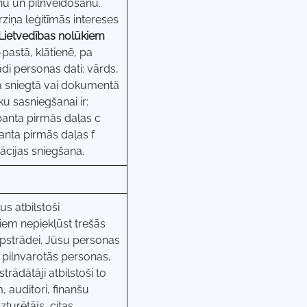
nu un pilnveidošanu.
ziņa leģitīmās intereses
Lietvedības nolūkiem
pastā, klātienē, pa
di personas dati: vārds,
ta sniegtā vai dokumentā
u sasniegšanai ir:
panta pirmās daļas c
anta pirmās daļas f
ācijas sniegšana.
s atbilstoši
iem nepiekļūst trešās
pstrādei. Jūsu personas
i pilnvarotās personas,
ādātāji atbilstoši to
auditori, finanšu
zturētājs, citas