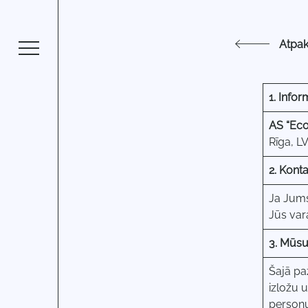
Atpak
1. Infor
AS “Eco 
Rīga, LV
2. Kont
Ja Jums
Jūs var
3. Mūsu
Šajā pa
izložu 
personu