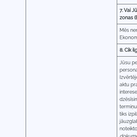
7. Vai 
zonas (
Mēs nen
Ekonom
8. Cik 
Jūsu per
persona
Izvērtē
aktu pr
interes
dzēsīsi
termiņu
tiks izp
jāuzgla
noteikt
dokumen