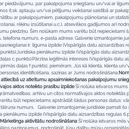
r piedāvājumu, par pakalpojuma sniegšanu un/vai ar līguma i
mos (t.sk. aptauju un/vai pētījumu veikšanai saistībā ar pak
nātību ar pakalpojumiem, pakalpojumu plānošanai un statistik
ošanai, rēķinu izsūtīšanai u.c.), atsevišķos gadījumos arī no
mu piedziņu. Šim nolūkam mums varētu būt nepieciešami šād
, telefona numurs, e-pasta adrese. Galvenie izmantojamie jur
sasniegšanai ir: līguma izpilde (Vispārīgās datu aizsardzības 
 punkts);Juridiska pienākumu izpilde (Vispārīgās datu aizsard
daļas c punkts);Pārziņa leģitīmās intereses (Vispārīgās datu a
 pirmās daļas f punkts), piemēram, Jūs kā klienta, klienta un/
personas identificēšana, saziņas ar Jums nodrošināšana.
Norm
 attiecībā uz atkritumu apsaimniekošanas pakalpojumu sniegš
vajos aktos noteikto prasību izpilde
Šī nolūka ietvaros mums
t grāmatvedības, arhīvu un citos normatīvajos aktos noteiktās
rētu būt nepieciešams apstrādāt šādus personas datus: vār
 tālruņa numurs. Galvenie izmantojamie juridiskie pamati šo n
ka pienākumu izpilde (Vispārīgās datu aizsardzības regulas 6.
Mārketinga aktivitāšu nodrošināšana
Šī nolūka ietvaros mēs 
ālos paziņojumus, nodrošināt Jūsu dalību mūsu organizētās l