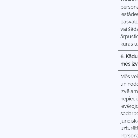
persona
iestāde
pašvaldī
vai šād
ārpusti
kuras uz
6. Kādu
mēs izv
Mēs vei
un nodo
izvēlam
nepieci
ievēroj
sadarbo
juridisk
uzturēt
Persona