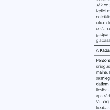
sākumu 
izpildi
noteikt
citiem 
celšana
gadījum
glabāša
9. Kāda
Persona
snieguš
maiņa, 
sasnieg
datiem 
tiesība
apstrād
Vispārī
tiesība