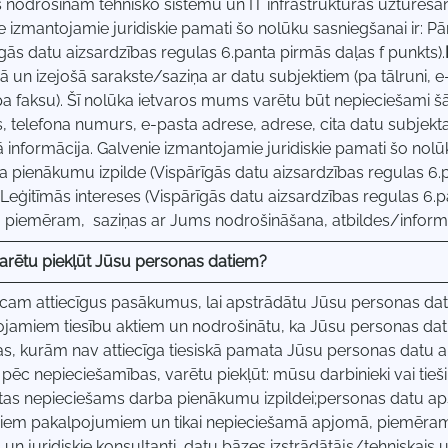
s nodrošinām tehnisko sistēmu un IT infrastruktūras uzturēša
e izmantojamie juridiskie pamati šo nolūku sasniegšanai ir: Pār
īgās datu aizsardzības regulas 6.panta pirmās daļas f punkts).
ā un izejošā sarakste/saziņa ar datu subjektiem (pa tālruni, e-
pa faksu). Šī nolūka ietvaros mums varētu būt nepieciešami šā
, telefona numurs, e-pasta adrese, adrese, cita datu subjek
ā informācija. Galvenie izmantojamie juridiskie pamati šo nolūk
ka pienākumu izpilde (Vispārīgās datu aizsardzības regulas 6.
;Leģitīmās intereses (Vispārīgās datu aizsardzības regulas 6.p
, piemēram, saziņas ar Jums nodrošināšana, atbildes/inform
varētu piekļūt Jūsu personas datiem?
cam attiecīgus pasākumus, lai apstrādātu Jūsu personas datu
jamiem tiesību aktiem un nodrošinātu, ka Jūsu personas dat
s, kurām nav attiecīga tiesiskā pamata Jūsu personas datu a
 pēc nepieciešamības, varētu piekļūt: mūsu darbinieki vai tieš
tas nepieciešams darba pienākumu izpildei;personas datu apstr
jiem pakalpojumiem un tikai nepieciešamā apjomā, piemēram, 
un juridiskie konsultanti, datu bāzes izstrādātājs/tehniskais u