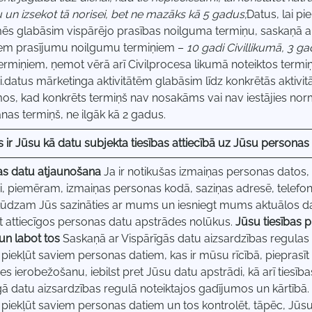
un izsekot tā norisei, bet ne mazāks kā 5 gadus;
Datus, lai pi
 mēs glabāsim vispārējo prasības noilguma termiņu, saskaņā a
iem prasījumu noilgumu termiņiem –
10 gadi Civillikumā, 3 
termiņiem, ņemot vērā arī Civilprocesa likumā noteiktos termi
i.datus mārketinga aktivitātēm glabāsim līdz konkrētās aktiv
os, kad konkrēts termiņš nav nosakāms vai nav iestājies norm
nas termiņš, ne ilgāk kā 2 gadus.
s ir Jūsu kā datu subjekta tiesības attiecībā uz Jūsu personas
s datu atjaunošana
Ja ir notikušas izmaiņas personas datos
i, piemēram, izmaiņas personas kodā, saziņas adresē, telefo
lūdzam Jūs sazināties ar mums un iesniegt mums aktuālos da
t attiecīgos personas datu apstrādes nolūkus.
Jūsu tiesības 
un labot tos
Saskaņā ar Vispārīgās datu aizsardzības regulas
s piekļūt saviem personas datiem, kas ir mūsu rīcībā, pieprasī
es ierobežošanu, iebilst pret Jūsu datu apstrādi, kā arī tiesī
gā datu aizsardzības regulā noteiktajos gadījumos un kārtī
s piekļūt saviem personas datiem un tos kontrolēt, tāpēc, Jū