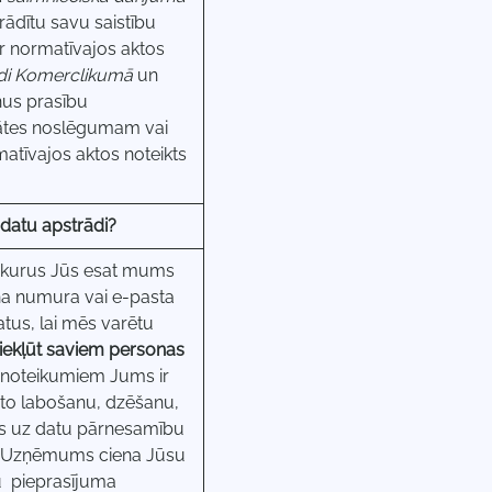
erādītu savu saistību
r normatīvajos aktos
gadi Komerclikumā
un
ņus prasību
itātes noslēgumam vai
atīvajos aktos noteikts
 datu apstrādi?
, kurus Jūs esat mums
na numura vai e-pasta
tus, lai mēs varētu
piekļūt saviem personas
 noteikumiem Jums ir
t to labošanu, dzēšanu,
bas uz datu pārnesamību
bā. Uzņēmums ciena Jūsu
su pieprasījuma