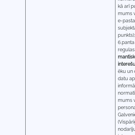
kā arī 
mums va
e-pasta
subjekt
punkts)
6.panta
regulas
mantisk
intereš
ēku un 
datu ap
informā
normatī
mums va
personas
Galveni
(Vispār
nodarīj