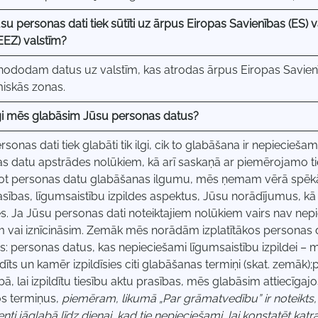
Jūsu personas dati tiek sūtīti uz ārpus Eiropas Savienības (ES)
EEZ) valstīm?
ododam datus uz valstīm, kas atrodas ārpus Eiropas Savienī
iskās zonas.
ilgi mēs glabāsim Jūsu personas datus?
sonas dati tiek glabāti tik ilgi, cik to glabāšana ir nepieciešam
s datu apstrādes nolūkiem, kā arī saskaņā ar piemērojamo ti
jot personas datu glabāšanas ilgumu, mēs ņemam vērā spēk
asības, līgumsaistību izpildes aspektus, Jūsu norādījumus, kā
es. Ja Jūsu personas dati noteiktajiem nolūkiem vairs nav nep
m vai iznīcināsim. Zemāk mēs norādām izplatītākos personas
s: personas datus, kas nepieciešami līgumsaistību izpildei – 
ildīts un kamēr izpildīsies citi glabāšanas termiņi (skat. zemāk
bā, lai izpildītu tiesību aktu prasības, mēs glabāsim attiecīga
os termiņus,
piemēram, likumā „Par grāmatvedību” ir noteikts
ti jāglabā līdz dienai, kad tie nepieciešami, lai konstatēt kat