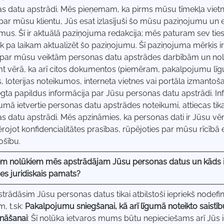
s datu apstrādi. Mēs pieņemam, ka pirms mūsu tīmekļa viet
 par mūsu klientu, Jūs esat izlasījuši šo mūsu paziņojumu un e
mus. Šī ir aktuālā paziņojuma redakcija; mēs paturam sev tie
ik pa laikam aktualizēt šo paziņojumu. Šī paziņojuma mērķis i
 par mūsu veiktām personas datu apstrādes darbībām un no
t vērā, ka arī citos dokumentos (piemēram, pakalpojumu lī
, loterijas noteikumos, interneta vietnes vai portāla izmanto
egta papildus informācija par Jūsu personas datu apstrādi. I
umā ietvertie personas datu apstrādes noteikumi, attiecas tika
s datu apstrādi. Mēs apzināmies, ka personas dati ir Jūsu vē
vērojot konfidencialitātes prasības, rūpējoties par mūsu rīcīb
ošību.
em nolūkiem mēs apstrādājam Jūsu personas datus un kāds i
es juridiskais pamats?
trādāsim Jūsu personas datus tikai atbilstoši iepriekš nodefi
m, t.sk:
Pakalpojumu sniegšanai, kā arī līgumā noteikto saistību
nāšanai
: Šī nolūka ietvaros mums būtu nepieciešams arī Jūs ide