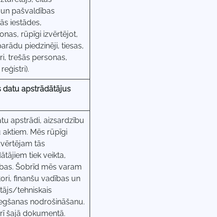
s un pašvaldības
ās iestādes,
onas, rūpīgi izvērtējot,
arādu piedzinēji, tiesas,
i, trešās personas,
eģistri).
 datu apstrādātājus
u apstrādi, aizsardzību
aktiem. Mēs rūpīgi
zvērtējam tās
ājiem tiek veikta,
sības. Šobrīd mēs varam
ori, finanšu vadības un
ātājs/tehniskais
niegšanas nodrošināšanu.
arī šajā dokumentā.