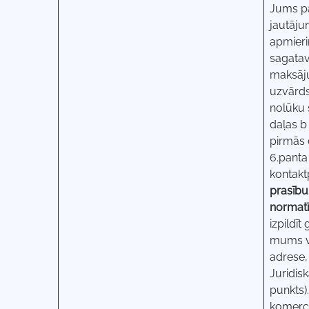
Jums pa
jautāju
apmieri
sagatav
maksāju
uzvārds
nolūku 
daļas b
pirmās 
6.panta
kontakt
prasību
normatī
izpildī
mums va
adrese,
Juridis
punkts).
komerci