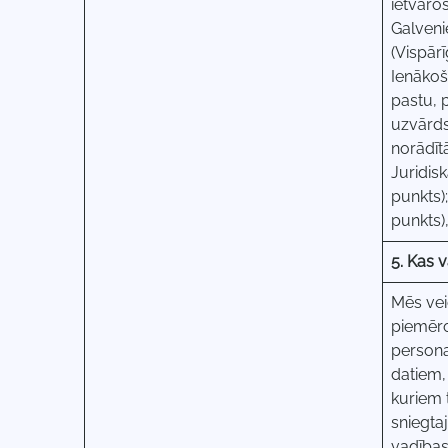
ietvaro
Galveni
(Vispār
Ienākoš
pastu, 
uzvārds
norādīt
Juridis
punkts)
punkts)
5. Kas 
Mēs vei
piemēro
persona
datiem,
kuriem 
sniegta
vadības 