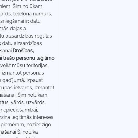
umiem. Šim nolūkam
vārds, telefona numurs,
sniegšanai ir: datu
rmās daļas a
tu aizsardzības regulas
s datu aizsardzības
šanai.
Drošības,
 trešo personu leģitīmo
ikt mūsu teritorijas,
, izmantot personas
s gadījumā, izpaust
rupas ietvaros, izmantot
ināšanai. Šim nolūkam
us: vārds, uzvārds,
ši nepieciešamībai;
ziņa leģitīmās intereses
), piemēram, noziedzīgo
nāšanai
Šī nolūka