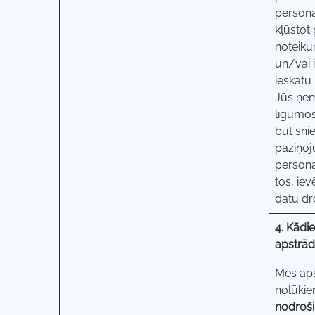
persona
kļūstot
noteiku
un/vai 
ieskatu
Jūs ņem
līgumos
būt sni
paziņoj
persona
tos, ie
datu dr
4. Kādi
apstrād
Mēs aps
nolūkie
nodroši