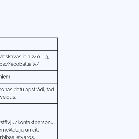
Maskavas iela 240 – 3,
ps://ecobaltia.lv/
umiem
sonas datu apstrādi, tad
 veidus.
ārstāvju/kontaktpersonu,
apmeklētāju un citu
bības ietvaros,