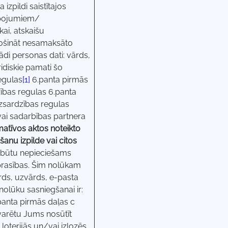
zpildi saistītajos
alpojumiem/
ai, atskaišu
drošināt nesamaksāto
i personas dati: vārds,
idiskie pamati šo
regulas
[1]
6.panta pirmās
zības regulas 6.panta
izsardzības regulas
vai sadarbības partnera
atīvos aktos noteikto
anu izpilde vai citos
 būtu nepieciešams
 prasības. Šim nolūkam
ds, uzvārds, e-pasta
olūku sasniegšanai ir:
panta pirmās daļas c
varētu Jums nosūtīt
oterijās un/vai izlozēs,