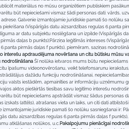
publicēt materiālus no mūsu organizētiem publiskiem pasāk
rētu būt nepieciešami vismaz šādi personas dati: vārds, uz
 adrese. Galvenie izmantojamie juridiskie pamati šo nolūku sa
a piekrišana (Vispārīgās datu aizsardzības regulas 6.panta pi
;līguma ar datu subjektu noslēgšana un izpilde (Vispārīgās da
 pirmās daļas b punkts);Pārziņa leģitīmās intereses (Vispārīgā
 6.panta pirmās daļas f punkts), piemēram, saziņas nodrošinā
o interešu apdraudējuma novēršana un citu būtisku mūsu vai
u nodrošināšana
Šī nolūka ietvaros mums būtu nepieciešams ve
citu īpašumu videonovērošanu, veikt telefonsarunu ierakstus
strādātājus dažādu funkciju nodrošināšanai, nepieciešamība
ciju valsts iestādēm, apmainīties ar informāciju uzņēmumu g
vajos aktos piešķirtās tiesības savu leģitīmo interešu nodroš
rētu būt nepieciešams apstrādāt vismaz šādus personas dat
 izskats (attēls), atrašanas vieta un laiks, un citi dati atbilsto
e izmantojamie juridiskie pamati šo nolūku sasniegšanai ir: Pār
īgās datu aizsardzības regulas 6.panta pirmās daļas f punkts
umu atklāšanas nolūkos, u.c.
Pakalpojumu pienācīgai nodroši