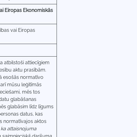
 vai Eiropas Ekonomiskās
bas vai Eiropas
a atbilstoši attiecīgiem
esību aktu prasībām.
ā esošās normatīvo
 arī mūsu leģitīmās
ieciešami, mēs tos
 datu glabāšanas
mēs glabāsim līdz līgums
);personas datus, kas
jos normatīvajos aktos
, ka
attaisnojuma
ra saimnieciskā darījuma