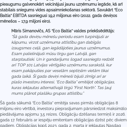
pieaugumu galvenokārt veicinājusi jaunu uzņēmumu iegāde, kā arī
stabilais sniegums vides apsaimniekošanas sektorā.
Savukārt “Eco
Baltia” EBITDA sasniegusi 19,2 miljonus eiro (2022. gada deviņos
mēnešos – 17,9 miljoni eiro).
Māris Simanovičs, AS “Eco Baltia” valdes priekšsēdētājs:
“Šā gada deviņu mēnešu periodu esam turpinājuši ar
kāpumu, virzot uzņēmuma attīstību gan dabīgās
izaugsmes ceļā, gan iegādājoties jaunus uzņēmumus.
Esam palielinājuši mūsu tirgu gan Latvijā, gan
starptautiski. Un ir gandarījums šogad sasniegto redzēt
arī TOP 101 Latvijas vērtīgāko uzņēmumu sarakstā, kur
esam pakāpušies par veselām septiņām vietām tikai
gada laikā. Šī gada deviņi mēneši bijuši zīmīgi arī ar
plašo investoru interesi, “Eco Baltia” emitējot obligācijas,
kuras iekļautas alternatīvajā tirgū “First North”. Tas ļauj
mums plānot plašāku grupas attīstību.”
Šā gada sākumā “Eco Baltia” emitēja savas pirmās obligācijas 8
miljonu eiro vērtībā, investoru pieprasījumam pārsniedzot maksimālo
piedāvājuma apjomu 3,5 reizes. Obligāciju dzēšanas termiņš ir 2026.
gada 17. februāris ar iespēju emitentam obligācijas dzēst pēc diviem
gadiem. Obligācijas kopš 2023. gada 2. marta ir iekļautas Nasdaq