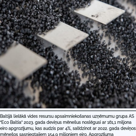
Baltijā lielākā vides resursu apsaimniekošanas uzņēmumu grupa AS
“Eco Baltia” 2023. gada deviņus mēnešus noslēgusi ar 161,1 miljona
eiro apgrozījumu, kas audzis par 4%, salīdzinot ar 2022. gada deviņos
mēnešos sasniegtajiem 154,9 miljoniem eiro. Apgrozījuma