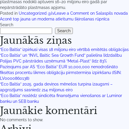
plastmasas nodokli aptuveni 16–20 miljonu eiro gadā par
nepārstrādāto plastmasas apjomu.
Posted in
Uncategorized @lv
Leave a Comment
on Salaspils novada
Aconē top jauna un moderna atkritumu šķirošanas rūpnīca
Search
Search
Jaunākās ziņas
“Eco Baltia” izpirkusi visas 18 miljonu eiro vērtībā emitētās obligācijas
“Eco Baltia” un “INVL Baltic Sea Growth Fund” palielina līdzdalību
Polijas PVC pārstrādes uzņēmumā “Metal-Plast” līdz 83%
Paziņojums par AS “Eco Baltia” EUR 10,000,000 nenodrošināto
fiksētas procentu likmes obligāciju pirmstermiņa izpirkšanu (ISIN:
LV0000860138)
“Eco Baltia” 2025. gada deviņos mēnešos turpina izaugsmi –
apgrozījums sasniedz 214 miljonus eiro
“Eco Baltia” noslēdz sindicēta finansējuma vienošanos ar Luminor
banku un SEB banku
Jaunākie komentāri
No comments to show.