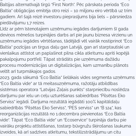
Baltijas alternatīvajā tirgū “First North”. Pēc pārskata perioda “Eco
Baltia” obligācijas emitēja otro reizi – 10 miljonu eiro vērtībā uz trim
gadiem. Arī šajā reizē investoru pieprasījums bija liels – pārsniedza
piedāvājumu 1,7 reizes.
Līdz ar pērn īstenotajiem uzņēmumu iegādes darījumiem šī gada
deviņos mēnešos turpinājies darbs arī pie jaunu biznesa virzienu un
uzņēmumu iegādes vērtēšanas, tādējādi vēl vairāk nostiprinot “Eco
Baltia” pozīcijas un tirgus daļu gan Latvijā, gan arī starptautiski un
vienlaikus attīstot un paplašinot pilna cikla atkritumu apriti kopējā
pakalpojumu portfelī. Tāpat strādāts pie uzņēmuma dažādu
procesu modernizācijas un digitalizācijas, kam uzmanību plānots
veltīt arī turpmākajos gados.
2023. gada sākumā “Eco Baltia” lielākais vides segmenta uzņēmums
“Eco Baltia vide” ar tā meitasuzņēmuma, ražotāju atbildības
sistēmas operatora “Latvijas Zaļais punkts” starpniecību noslēdza
darījumu par ielu un ceļu uzturēšanas sabiedrības “Pilsētas Eko
Serviss” iegādi. Darījuma rezultātā iegādāti 100% kapitāldaļu
sabiedrībās “Pilsētas Eko Serviss”, “PES serviss” un “B 124”, kas
reorganizācijas rezultātā no 1.decembra pievienotas “Eco Baltia
vide”. Tāpat “Eco Baltia vide” un “Ecoservice” turpināja darbu pie
vairāku projektu attīstīšanas, tostarp būvgružu šķirošanas laukuma
izveides, kā arī sadzīves atkritumu, tekstilizstrādājumu un citu