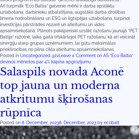
Arī turpmāk “Eco Baltia” galvenie mērķi ir darba apstākļu
uzlabošana, darbinieku atbalstīšana, augstākā darba drošības
līmeņa nodrošināšana un ESG un ilgtspējas uzlabošana, turpinot
investīcijas pārstrādes nozarē un atkritumu un vides
apsaimniekošanā. Plānots pakāpeniski uzsākt ražošanu jaunajā “PET
Baltija” ražotnē, laika gaitā trīskāršojot PET ražošanu, kā arī veicināt
sinerģiju starp grupas uzņēmumiem, lai gūtu maksimālas
priekšrocības no pilna cikla atkritumu apsaimniekošanas.
Posted in
Uncategorized @lv
Leave a Comment
on AS “Eco Baltia”
deviņos mēnešos par 4% kāpina apgrozījumu
Salaspils novada Aconē
top jauna un moderna
atkritumu šķirošanas
rūpnīca
Posted on
8. December, 2023
8. December, 2023
by
ecobalt