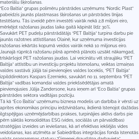
materiālu šķirošanas.
“Eco Baltia” grupas polimēru pārstrādes uzņēmums “Nordic Plast”
pabeidzis jaunās plastmasas šķirošanas un pārstrādes līnijas
testēšanu. Tās izveidē pērn investēti vairāk nekā 2,8 miljoni eiro,
mērķējot ražošanas jaudas laika gaitā kāpināt līdz 30%.
Savukārt PET pudeļu pārstrādātājs “PET Baltija” turpina darbu pie
jaunās ražotnes attīstīšanas Olainē, kur uzņēmuma investīcijas
ražošanas iekārtās kopumā veidos vairāk nekā 10 miljonus eiro.
Jaunajā rūpnīcā ražošanu pilnā apmērā plānots uzsākt nākamgad,
trīskāršojot PET ražošanas jaudas. Lai veicinātu vēl straujāku “PET
Baltija” attīstību un investīciju projektu īstenošanu, veiktas izmaiņas
valdes sastāvā: jūlijā tai pievienojies valdes loceklis, “PET Baltija”
izpilddirektors Kaspars Ezernieks, savukārt no 11. septembra “PET
Baltija” vadības komandai valdes priekšsēdētājas amatā
pievienojusies Jūlija Zandersone, kura ieņem arī “Eco Baltia” grupas
pārstrādes sektora vadītājas pozīciju.
Tā kā “Eco Baltia” uzņēmumu biznesa modelis un darbība ir vērsti uz
aprites ekonomikas principu iedzīvināšanu, ikdienā īstenojot dažādas
ilgtspējīgas uzņēmējdarbības prakses, turpinājies aktīvs darbs pie
pērn sāktās konsolidētas ESG (vides, sociālās un pārvaldības)
stratēģijas izveides un ieviešanas, kā arī efektīvas iekšējās vides
veidošanas, kas atzīmēta ar Sabiedrības integrācijas fonda īstenotās
valsts programmas statusu “Ģimenei draudzīga darbavieta”.