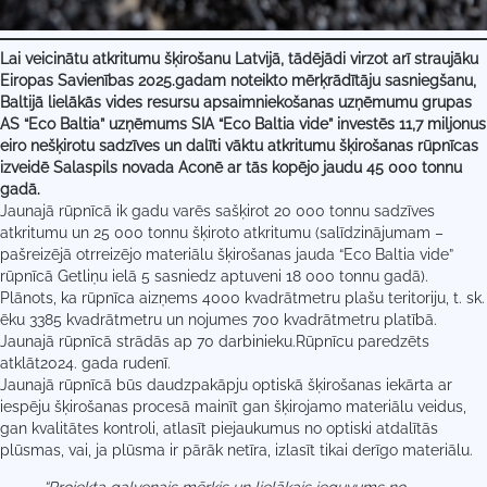
Lai veicinātu atkritumu šķirošanu Latvijā, tādējādi virzot arī straujāku
Eiropas Savienības 2025.gadam noteikto mērķrādītāju sasniegšanu,
Baltijā lielākās vides resursu apsaimniekošanas uzņēmumu grupas
AS “Eco Baltia” uzņēmums SIA “Eco Baltia vide” investēs 11,7 miljonus
eiro
nešķirotu sadzīves un dalīti vāktu atkritumu šķirošanas rūpnīcas
izveidē Salaspils novada Aconē ar tās kopējo jaudu 45 000 tonnu
gadā.
Jaunajā rūpnīcā ik gadu varēs sašķirot 20 000 tonnu sadzīves
atkritumu un 25 000 tonnu šķiroto atkritumu (salīdzinājumam –
pašreizējā otrreizējo materiālu šķirošanas jauda “Eco Baltia vide”
rūpnīcā Getliņu ielā 5 sasniedz aptuveni 18 000 tonnu gadā).
Plānots, ka rūpnīca aizņems 4000 kvadrātmetru plašu teritoriju, t. sk.
ēku 3385 kvadrātmetru un nojumes 700 kvadrātmetru platībā.
Jaunajā rūpnīcā strādās ap 70 darbinieku.Rūpnīcu paredzēts
atklāt2024. gada rudenī.
Jaunajā rūpnīcā būs daudzpakāpju optiskā šķirošanas iekārta ar
iespēju šķirošanas procesā mainīt gan šķirojamo materiālu veidus,
gan kvalitātes kontroli, atlasīt piejaukumus no optiski atdalītās
plūsmas, vai, ja plūsma ir pārāk netīra, izlasīt tikai derīgo materiālu.