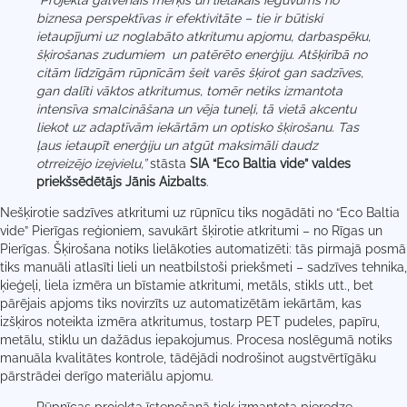
“P
rojekta galvenais mērķis un lielākais ieguvums no
biznesa perspektīvas ir efektivitāte – tie ir būtiski
ietaupījumi uz noglabāto atkritumu apjomu, darbaspēku,
šķirošanas zudumiem un patērēto enerģiju. Atšķirībā no
citām līdzīgām rūpnīcām šeit varēs šķirot gan sadzīves,
gan dalīti vāktos atkritumus, tomēr netiks izmantota
intensīva smalcināšana un vēja tuneļi, tā vietā akcentu
liekot uz adaptīvām iekārtām un optisko šķirošanu. Tas
ļaus ietaupīt enerģiju un atgūt maksimāli daudz
otrreizējo izejvielu,”
stāsta
SIA “Eco Baltia vide” valdes
priekšsēdētājs Jānis Aizbalts
.
Nešķirotie sadzīves atkritumi uz rūpnīcu tiks nogādāti no “Eco Baltia
vide” Pierīgas reģioniem, savukārt šķirotie atkritumi – no Rīgas un
Pierīgas. Šķirošana notiks lielākoties automatizēti: tās pirmajā posmā
tiks manuāli atlasīti lieli un neatbilstoši priekšmeti – sadzīves tehnika,
ķieģeļi, liela izmēra un bīstamie atkritumi, metāls, stikls utt., bet
pārējais apjoms tiks novirzīts uz automatizētām iekārtām, kas
izšķiros noteikta izmēra atkritumus, tostarp PET pudeles, papīru,
metālu, stiklu un dažādus iepakojumus. Procesa noslēgumā notiks
manuāla kvalitātes kontrole, tādējādi nodrošinot augstvērtīgāku
pārstrādei derīgo materiālu apjomu.