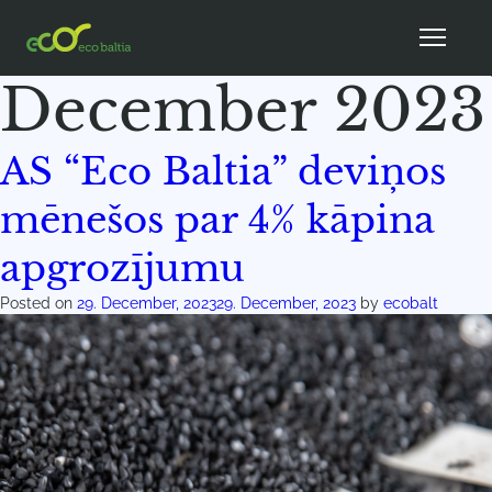
Month:
December 2023
AS “Eco Baltia” deviņos
mēnešos par 4% kāpina
apgrozījumu
Posted on
29. December, 2023
29. December, 2023
by
ecobalt