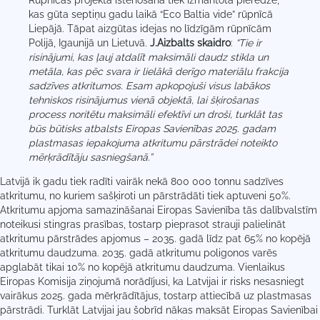
Rūpnīcas projekta īstenošanā tiek izmantota pieredze,
kas gūta septiņu gadu laikā “Eco Baltia vide” rūpnīcā
Liepājā. Tāpat aizgūtas idejas no līdzīgām rūpnīcām
Polijā, Igaunijā un Lietuvā.
J.Aizbalts skaidro
:
“Tie ir
risinājumi, kas ļauj atdalīt maksimāli daudz stikla un
metāla, kas pēc svara ir lielākā derīgo materiālu frakcija
sadzīves atkritumos. Esam apkopojuši visus labākos
tehniskos risinājumus vienā objektā, lai šķirošanas
process noritētu maksimāli efektīvi un droši, turklāt tas
būs būtisks atbalsts Eiropas Savienības 2025. gadam
plastmasas iepakojuma atkritumu pārstrādei noteikto
mērķrādītāju sasniegšanā.”
Latvijā ik gadu tiek radīti vairāk nekā 800 000 tonnu sadzīves
atkritumu, no kuriem sašķiroti un pārstrādāti tiek aptuveni 50%.
Atkritumu apjoma samazināšanai Eiropas Savienība tās dalībvalstīm
noteikusi stingras prasības, tostarp pieprasot strauji palielināt
atkritumu pārstrādes apjomus – 2035. gadā līdz pat 65% no kopējā
atkritumu daudzuma. 2035. gadā atkritumu poligonos varēs
apglabāt tikai 10% no kopējā atkritumu daudzuma. Vienlaikus
Eiropas Komisija ziņojumā norādījusi, ka Latvijai ir risks nesasniegt
vairākus 2025. gada mērķrādītājus, tostarp attiecībā uz plastmasas
pārstrādi. Turklāt Latvijai jau šobrīd nākas maksāt Eiropas Savienībai