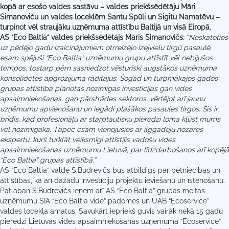
kopā ar esošo valdes sastāvu – valdes priekšsēdētāju Māri
Simanoviču un valdes loceklēm Santu Spūli un Sigitu Namatēvu –
turpinot vēl straujāku uzņēmuma attīstību Baltijā un visā Eiropā.
AS “Eco Baltia” valdes priekšsēdētājs Māris Simanovičs:
“
Neskatoties
uz pēdējo gadu izaicinājumiem otrreizējo izejvielu tirgū pasaulē,
esam spējuši “Eco Baltia” uzņēmumu grupu attīstīt vēl nebijušos
tempos, tostarp pērn sasniedzot vēsturiski augstākos uzņēmuma
konsolidētos apgrozījuma rādītājus. Šogad un turpmākajos gados
grupas attīstībā plānotas nozīmīgas investīcijas gan vides
apsaimniekošanas, gan pārstrādes sektoros, vērtējot arī jaunu
uzņēmumu apvienošanu un iegādi plašākos pasaules tirgos. Šis ir
brīdis, kad profesionāļu ar starptautisku pieredzi loma kļūst mums
vēl nozīmīgāka. Tāpēc esam vienojušies ar ilggadēju nozares
ekspertu, kurš turklāt veiksmīgi attīstījis vadošu vides
apsaimniekošanas uzņēmumu Lietuvā, par līdzdarbošanos arī kopējā
“Eco Baltia” grupas attīstībā.”
AS “Eco Baltia” valdē S.Budrevičs būs atbildīgs par pētniecības un
attīstības, kā arī dažādu investīciju projektu ieviešanu un īstenošanu.
Patlaban S.Budrevičs ieņem arī AS “Eco Baltia” grupas meitas
uzņēmumu SIA “Eco Baltia vide” padomes un UAB “Ecoservice”
valdes locekļa amatus. Savukārt iepriekš guvis vairāk nekā 15 gadu
pieredzi Lietuvas vides apsaimniekošanas uzņēmuma “Ecoservice”