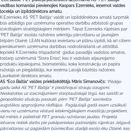
vadības komandai pievienojies Kaspars Ezernieks, ieņemot valdes
locekļa un izpilddirektora amatu.
K.Ezernieks AS “PET Baltija” valdē un izpilddirektora amatā turpmāk
būs atbildīgs par uzņēmuma operatīvo darbību atbilstoši grupas
izvirzītajiem stratēģiskajiem mērķiem. Tāpat Ezernieks rūpēsies par
“PET Baltija” esošās ražotnes sekmīgu pārcelšanu uz jaunajām
telpām Olainē, LEAN kultūras ieviešanu un plānu izpildi, kā arī citiem
pienākumiem uzņēmuma darbības nodrošināšanā un attīstībā.
Iepriekš K.Ezernieks trīspadsmit gadus pavadījis vadošos amatos,
tostarp uzņēmumā “Stora Enso”, kas ir vadošais atjaunojamo
produktu iepakojuma, biomateriālu, koka konstrukciju un papīra
ražotājs un piegādātājs, kur ieņēma Latvijā bāzētās ražotnes
Launkalnē direktora amatu.
AS “Eco Baltia” valdes priekšsēdētājs Māris Simanovičs:
“Pēdējo
gadu laikā AS “PET Baltija” ir piedzīvojusi strauju izaugsmi.
Neskatoties uz izaicinājumiem starptautiskajā tirgū, kas saistīti ar
ģeopolitisko situāciju pasaulē, pērn “PET Baltija” sasniedza
augstākos apgrozījuma rādītājus. Pagājušajā gadā esam uzsākuši
vienu no uzņēmuma vēsturē ietekmīgākajiem investīciju projektiem,
kā mērķis ir palielināt PET granulu ražošanas jaudas. Projekta
ietvaros notiek darbs pie pakāpeniskas pašreizējās rūpnīcas Jelgavā
pārcelšanas uz pagaidām būvniecības stadijā esošo ēku Olainē, kas