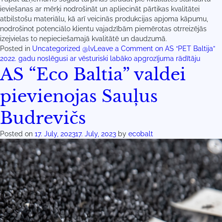
ieviešanas ar mērķi nodrošināt un apliecināt pārtikas kvalitātei
atbilstošu materiālu, kā arī veicinās produkcijas apjoma kāpumu,
nodrošinot potenciālo klientu vajadzībām piemērotas otrreizējās
izejvielas to nepieciešamajā kvalitātē un daudzumā.
Posted in
Uncategorized @lv
Leave a Comment
on AS “PET Baltija”
2022. gadu noslēgusi ar vēsturiski labāko apgrozījuma rādītāju
AS “Eco Baltia” valdei
pievienojas Sauļus
Budrevičs
Posted on
17. July, 2023
17. July, 2023
by
ecobalt