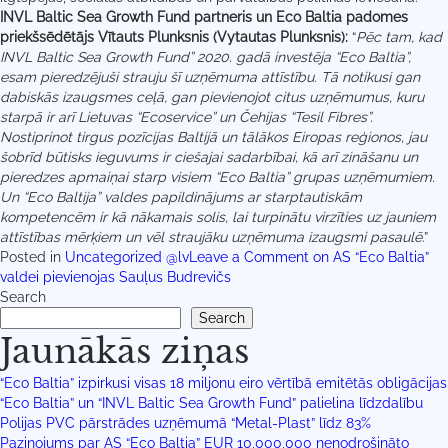
INVL Baltic Sea Growth Fund partneris un Eco Baltia padomes
priekšsēdētājs Vītauts Plunksnis (Vytautas Plunksnis):
“
Pēc tam, kad
INVL Baltic Sea Growth Fund” 2020. gadā investēja “Eco Baltia”,
esam pieredzējuši strauju šī uzņēmuma attīstību. Tā notikusi gan
dabiskās izaugsmes ceļā, gan pievienojot citus uzņēmumus, kuru
starpā ir arī Lietuvas “Ecoservice” un Čehijas “Tesil Fibres”.
Nostiprinot tirgus pozīcijas Baltijā un tālākos Eiropas reģionos, jau
šobrīd būtisks ieguvums ir ciešajai sadarbībai, kā arī zināšanu un
pieredzes apmaiņai starp visiem “Eco Baltia” grupas uzņēmumiem.
Un “Eco Baltija” valdes papildinājums ar starptautiskām
kompetencēm ir kā nākamais solis, lai turpinātu virzīties uz jauniem
attīstības mērķiem un vēl straujāku uzņēmuma izaugsmi pasaulē
.”
Posted in
Uncategorized @lv
Leave a Comment
on AS “Eco Baltia”
valdei pievienojas Sauļus Budrevičs
Search
Search
Jaunākās ziņas
“Eco Baltia” izpirkusi visas 18 miljonu eiro vērtībā emitētās obligācijas
“Eco Baltia” un “INVL Baltic Sea Growth Fund” palielina līdzdalību
Polijas PVC pārstrādes uzņēmumā “Metal-Plast” līdz 83%
Paziņojums par AS “Eco Baltia” EUR 10,000,000 nenodrošināto