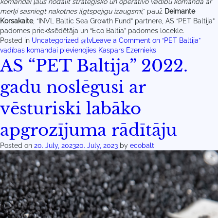
komandai ļaus nodalīt stratēģisko un operatīvo vadību komandā ar
mērķi sasniegt nākotnes ilgtspējīgu izaugsmi
,” pauž
Deimante
Korsakaite
, “INVL Baltic Sea Growth Fund” partnere, AS “PET Baltija”
padomes priekšsēdētāja un “Eco Baltia” padomes locekle.
Posted in
Uncategorized @lv
Leave a Comment
on “PET Baltija”
vadības komandai pievienojies Kaspars Ezernieks
AS “PET Baltija” 2022.
gadu noslēgusi ar
vēsturiski labāko
apgrozījuma rādītāju
Posted on
20. July, 2023
20. July, 2023
by
ecobalt