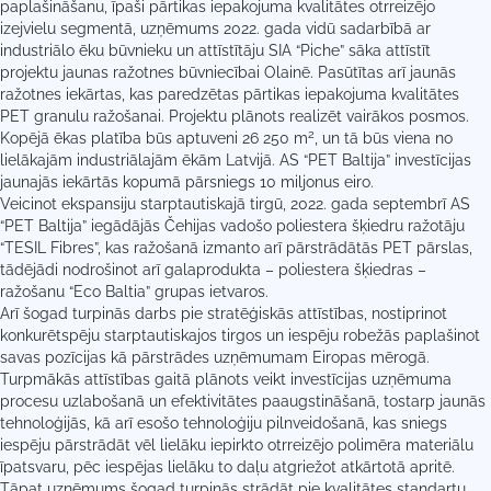
paplašināšanu, īpaši pārtikas iepakojuma kvalitātes otrreizējo
izejvielu segmentā, uzņēmums 2022. gada vidū sadarbībā ar
industriālo ēku būvnieku un attīstītāju SIA “Piche” sāka attīstīt
projektu jaunas ražotnes būvniecībai Olainē. Pasūtītas arī jaunās
ražotnes iekārtas, kas paredzētas pārtikas iepakojuma kvalitātes
PET granulu ražošanai. Projektu plānots realizēt vairākos posmos.
2
Kopējā ēkas platība būs aptuveni 26 250 m
, un tā būs viena no
lielākajām industriālajām ēkām Latvijā. AS “PET Baltija” investīcijas
jaunajās iekārtās kopumā pārsniegs 10 miljonus eiro.
Veicinot ekspansiju starptautiskajā tirgū, 2022. gada septembrī AS
“PET Baltija” iegādājās Čehijas vadošo poliestera šķiedru ražotāju
“TESIL Fibres”, kas ražošanā izmanto arī pārstrādātās PET pārslas,
tādējādi nodrošinot arī galaprodukta – poliestera šķiedras –
ražošanu “Eco Baltia” grupas ietvaros.
Arī šogad turpinās darbs pie stratēģiskās attīstības, nostiprinot
konkurētspēju starptautiskajos tirgos un iespēju robežās paplašinot
savas pozīcijas kā pārstrādes uzņēmumam Eiropas mērogā.
Turpmākās attīstības gaitā plānots veikt investīcijas uzņēmuma
procesu uzlabošanā un efektivitātes paaugstināšanā, tostarp jaunās
tehnoloģijās, kā arī esošo tehnoloģiju pilnveidošanā, kas sniegs
iespēju pārstrādāt vēl lielāku iepirkto otrreizējo polimēra materiālu
īpatsvaru, pēc iespējas lielāku to daļu atgriežot atkārtotā apritē.
Tāpat uzņēmums šogad turpinās strādāt pie kvalitātes standartu