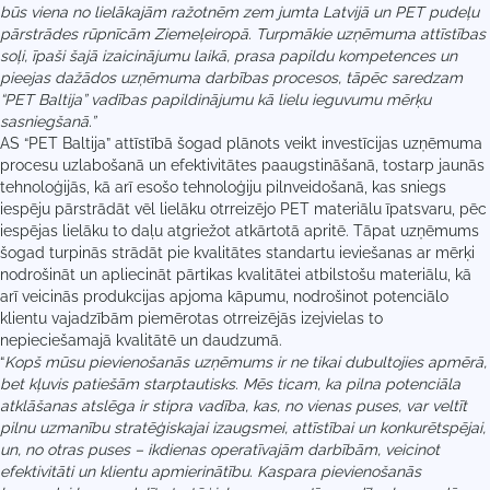
būs viena no lielākajām ražotnēm zem jumta Latvijā un PET pudeļu
pārstrādes rūpnīcām Ziemeļeiropā. Turpmākie uzņēmuma attīstības
soļi, īpaši šajā izaicinājumu laikā, prasa papildu kompetences un
pieejas dažādos uzņēmuma darbības procesos, tāpēc saredzam
“PET Baltija” vadības papildinājumu kā lielu ieguvumu mērķu
sasniegšanā.”
AS “PET Baltija” attīstībā šogad plānots veikt investīcijas uzņēmuma
procesu uzlabošanā un efektivitātes paaugstināšanā, tostarp jaunās
tehnoloģijās, kā arī esošo tehnoloģiju pilnveidošanā, kas sniegs
iespēju pārstrādāt vēl lielāku otrreizējo PET materiālu īpatsvaru, pēc
iespējas lielāku to daļu atgriežot atkārtotā apritē. Tāpat uzņēmums
šogad turpinās strādāt pie kvalitātes standartu ieviešanas ar mērķi
nodrošināt un apliecināt pārtikas kvalitātei atbilstošu materiālu, kā
arī veicinās produkcijas apjoma kāpumu, nodrošinot potenciālo
klientu vajadzībām piemērotas otrreizējās izejvielas to
nepieciešamajā kvalitātē un daudzumā.
“
Kopš mūsu pievienošanās uzņēmums ir ne tikai dubultojies apmērā,
bet kļuvis patiešām starptautisks. Mēs ticam, ka pilna potenciāla
atklāšanas atslēga ir stipra vadība, kas, no vienas puses, var veltīt
pilnu uzmanību stratēģiskajai izaugsmei, attīstībai un konkurētspējai,
un, no otras puses – ikdienas operatīvajām darbībām, veicinot
efektivitāti un klientu apmierinātību. Kaspara pievienošanās