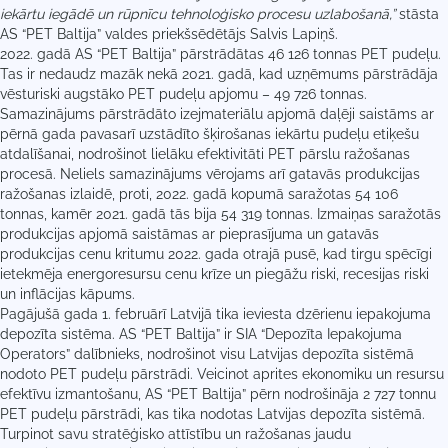
iekārtu iegādē un rūpnīcu tehnoloģisko procesu uzlabošanā,”
stāsta
AS “PET Baltija” valdes priekšsēdētājs Salvis Lapiņš.
2022. gadā AS “PET Baltija” pārstrādātas 46 126 tonnas PET pudeļu.
Tas ir nedaudz mazāk nekā 2021. gadā, kad uzņēmums pārstrādāja
vēsturiski augstāko PET pudeļu apjomu – 49 726 tonnas.
Samazinājums pārstrādāto izejmateriālu apjomā daļēji saistāms ar
pērnā gada pavasarī uzstādīto šķirošanas iekārtu pudeļu etiķešu
atdalīšanai, nodrošinot lielāku efektivitāti PET pārslu ražošanas
procesā. Neliels samazinājums vērojams arī gatavās produkcijas
ražošanas izlaidē, proti, 2022. gadā kopumā saražotas 54 106
tonnas, kamēr 2021. gadā tās bija 54 319 tonnas. Izmaiņas saražotās
produkcijas apjomā saistāmas ar pieprasījuma un gatavās
produkcijas cenu kritumu 2022. gada otrajā pusē, kad tirgu spēcīgi
ietekmēja energoresursu cenu krīze un piegāžu riski, recesijas riski
un inflācijas kāpums.
Pagājušā gada 1. februārī Latvijā tika ieviesta dzērienu iepakojuma
depozīta sistēma. AS “PET Baltija” ir SIA “Depozīta Iepakojuma
Operators” dalībnieks, nodrošinot visu Latvijas depozīta sistēmā
nodoto PET pudeļu pārstrādi. Veicinot aprites ekonomiku un resursu
efektīvu izmantošanu, AS “PET Baltija” pērn nodrošināja 2 727 tonnu
PET pudeļu pārstrādi, kas tika nodotas Latvijas depozīta sistēmā.
Turpinot savu stratēģisko attīstību un ražošanas jaudu