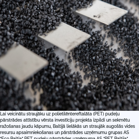
Lai veicinātu straujāku uz polietilēntereftalāta (PET) pudeļu
pārstrādes attīstību vērsta investīciju projekta izpildi un sekmētu
ražošanas jaudu kāpumu, Baltijā lielākās un straujāk augošās vides
resursu apsaimniekošanas un pārstrādes uzņēmumu grupas AS
“Eco Baltia” PET pudeļu pārstrādes uzņēmuma AS “PET Baltija”