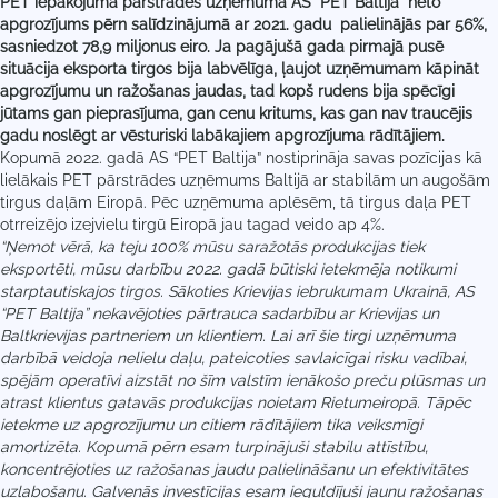
PET iepakojuma pārstrādes uzņēmuma
AS “PET Baltija” neto
apgrozījums pērn salīdzinājumā ar 2021. gadu palielinājās par 56%,
sasniedzot 78,9 miljonus eiro. Ja pagājušā gada pirmajā pusē
situācija eksporta tirgos bija labvēlīga, ļaujot uzņēmumam kāpināt
apgrozījumu un ražošanas jaudas, tad kopš rudens bija spēcīgi
jūtams gan pieprasījuma, gan cenu kritums, kas gan nav traucējis
gadu noslēgt ar vēsturiski labākajiem apgrozījuma rādītājiem.
Kopumā 2022. gadā AS “PET Baltija” nostiprināja savas pozīcijas kā
lielākais PET pārstrādes uzņēmums Baltijā ar stabilām un augošām
tirgus daļām Eiropā. Pēc uzņēmuma aplēsēm, tā tirgus daļa PET
otrreizējo izejvielu tirgū Eiropā jau tagad veido ap 4%.
“Ņemot vērā, ka teju 100% mūsu saražotās produkcijas tiek
eksportēti, mūsu darbību 2022. gadā būtiski ietekmēja notikumi
starptautiskajos tirgos. Sākoties Krievijas iebrukumam Ukrainā, AS
“PET Baltija” nekavējoties pārtrauca sadarbību ar Krievijas un
Baltkrievijas partneriem un klientiem. Lai arī šie tirgi uzņēmuma
darbībā veidoja nelielu daļu, pateicoties savlaicīgai risku vadībai,
spējām operatīvi aizstāt no šīm valstīm ienākošo preču plūsmas un
atrast klientus gatavās produkcijas noietam Rietumeiropā. Tāpēc
ietekme uz apgrozījumu un citiem rādītājiem tika veiksmīgi
amortizēta. Kopumā pērn esam turpinājuši
stabilu attīstību,
koncentrējoties uz ražošanas jaudu palielināšanu un efektivitātes
uzlabošanu. Galvenās investīcijas esam ieguldījuši jaunu ražošanas