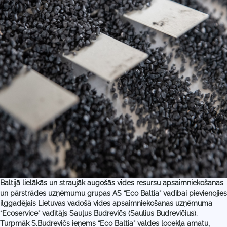
Baltijā lielākās un straujāk augošās vides resursu apsaimniekošanas
un pārstrādes uzņēmumu grupas AS “Eco Baltia” vadībai pievienojies
ilggadējais Lietuvas vadošā vides apsaimniekošanas uzņēmuma
“Ecoservice” vadītājs Sauļus Budrevičs (Saulius Budrevičius).
Turpmāk S.Budrevičs ieņems “Eco Baltia” valdes locekļa amatu,