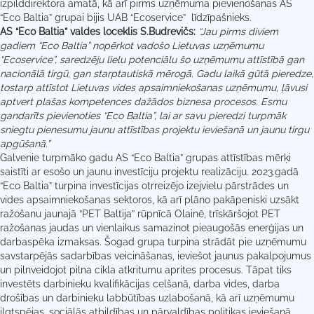
izpilddirektora amatā, kā arī pirms uzņēmuma pievienošanas AS
“Eco Baltia” grupai bijis UAB “Ecoservice” līdzīpašnieks.
AS “Eco Baltia” valdes loceklis S.Budrevičs:
“Jau pirms diviem
gadiem “Eco Baltia” nopērkot vadošo Lietuvas uzņēmumu
“Ecoservice”, saredzēju lielu potenciālu šo uzņēmumu attīstībā gan
nacionālā tirgū, gan starptautiskā mērogā. Gadu laikā gūtā pieredze,
tostarp attīstot Lietuvas vides apsaimniekošanas uzņēmumu, ļāvusi
aptvert plašas kompetences dažādos biznesa procesos. Esmu
gandarīts pievienoties “Eco Baltia”, lai ar savu pieredzi turpmāk
sniegtu pienesumu jaunu attīstības projektu ieviešanā un jaunu tirgu
apgūšanā.”
Galvenie turpmāko gadu AS “Eco Baltia” grupas attīstības mērķi
saistīti ar esošo un jaunu investīciju projektu realizāciju. 2023.gadā
“Eco Baltia” turpina investīcijas otrreizējo izejvielu pārstrādes un
vides apsaimniekošanas sektoros, kā arī plāno pakāpeniski uzsākt
ražošanu jaunajā “PET Baltija” rūpnīcā Olainē, trīskāršojot PET
ražošanas jaudas un vienlaikus samazinot pieaugošās enerģijas un
darbaspēka izmaksas. Šogad grupa turpina strādāt pie uzņēmumu
savstarpējās sadarbības veicināšanas, ieviešot jaunus pakalpojumus
un pilnveidojot pilna cikla atkritumu aprites procesus. Tāpat tiks
investēts darbinieku kvalifikācijas celšanā, darba vides, darba
drošības un darbinieku labbūtības uzlabošanā, kā arī uzņēmumu
ilgtspējas, sociālās atbildības un pārvaldības politikas ieviešanā.