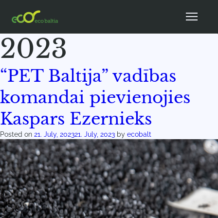
Month:
July
2023
“PET Baltija” vadības
komandai pievienojies
Kaspars Ezernieks
Posted on
21. July, 2023
21. July, 2023
by
ecobalt