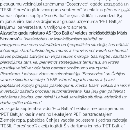
pieaugumu veicinājusi uzņēmuma “Ecoservice” iegāde 2021.gadā un
“TESIL Fibres” iegāde 2022.gada septembrī. Vienlaikus pērn par 9,5%
samazinājušies kopējie “Eco Baltia” peļņas rādītāji, sasniedzot 8,4
miljonus eiro, kas skaidrojams ar grupas uzņēmuma “PET Baltija”
krājumu pārvērtēšanu 3,3miljonu eiro apmērā.
Aizvadīto gadu raksturo AS “Eco Baltia” valdes priekšsēdētājs Māris
Simanovičs:
“Neskatoties uz izaicinājumiem saistībā ar
energoresursu cenu svārstībām un ģeopolitisko situāciju, kas būtiski
ietekmēja starptautisko tirgu, mums ir izdevies vēl vairāk nostiprināt
savas pozīcijas Latvijas un vispasaules mērogā. Sasniegtie rezultāti ir
pierādījums tam, ka, pieņemot stratēģiskus lēmumus, arī krīzes
apstākļi valstī var būt labs pamats uzņēmumu izaugsmei.
Piemēram, Lietuvas vides apsaimniekotāja “Ecoservice” un
Čehijas
vadošā šķiedru ražotāja “TESIL Fibres” iegāde mums ir ļāvusi
paplašināt kopējo grupas pakalpojumu klāstu. Esam veikuši arī virkni
investīciju dažādu procesu automatizēšanā, kas ļauj gan palielināt
ražošanas jaudas, gan risināt Latvijā sarežģīto situāciju attiecībā uz
darbaspēka trūkumu.”
2022.gada septembra vidū “Eco Baltia” lielākais meitasuzņēmums
“PET Baltija”, kas ir viens no lielākajiem PET pārstrādātājiem
Ziemeļeiropā, pabeidza Čehijas vadošā poliestera šķiedras ražotāja
“TESIL Fibres” 100% akciju iegādi. Šis darījums ierindo “PET Baltija”