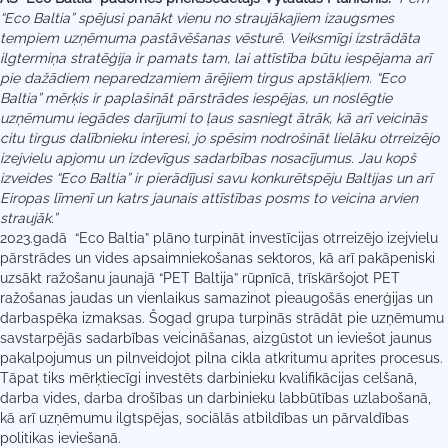
“Eco Baltia” spējusi panākt vienu no straujākajiem izaugsmes
tempiem uzņēmuma pastāvēšanas vēsturē. Veiksmīgi izstrādāta
ilgtermiņa stratēģija ir pamats tam, lai attīstība būtu iespējama arī
pie dažādiem neparedzamiem ārējiem tirgus apstākļiem.
“Eco
Baltia” mērķis ir paplašināt pārstrādes iespējas, un noslēgtie
uzņēmumu iegādes darījumi to ļaus sasniegt ātrāk, kā arī veicinās
citu tirgus dalībnieku interesi, jo spēsim nodrošināt lielāku otrreizējo
izejvielu apjomu un izdevīgus sadarbības nosacījumus
. Jau kopš
izveides “Eco Baltia” ir pierādījusi savu konkurētspēju Baltijas un arī
Eiropas līmenī un katrs jaunais attīstības posms to veicina arvien
straujāk
.
”
2023.gadā “Eco Baltia” plāno turpināt investīcijas otrreizējo izejvielu
pārstrādes un vides apsaimniekošanas sektoros, kā arī pakāpeniski
uzsākt ražošanu jaunajā “PET Baltija” rūpnīcā, trīskāršojot PET
ražošanas jaudas un vienlaikus samazinot pieaugošās enerģijas un
darbaspēka izmaksas. Šogad grupa turpinās strādāt pie uzņēmumu
savstarpējās sadarbības veicināšanas, aizgūstot un ieviešot jaunus
pakalpojumus un pilnveidojot pilna cikla atkritumu aprites procesus.
Tāpat tiks mērķtiecīgi investēts darbinieku kvalifikācijas celšanā,
darba vides, darba drošības un darbinieku labbūtības uzlabošanā,
kā arī uzņēmumu ilgtspējas, sociālās atbildības un pārvaldības
politikas ieviešanā.