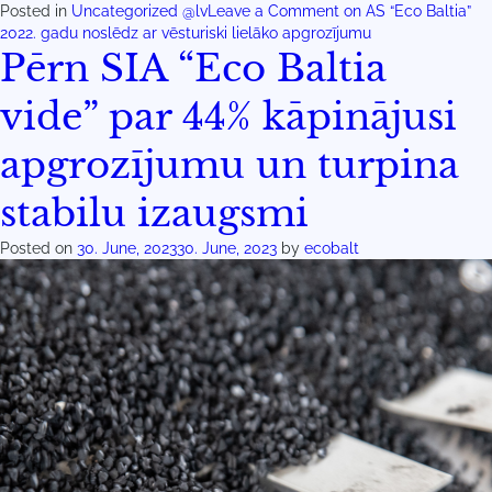
Posted in
Uncategorized @lv
Leave a Comment
on AS “Eco Baltia”
2022. gadu noslēdz ar vēsturiski lielāko apgrozījumu
Pērn SIA “Eco Baltia
vide” par 44% kāpinājusi
apgrozījumu un turpina
stabilu izaugsmi
Posted on
30. June, 2023
30. June, 2023
by
ecobalt