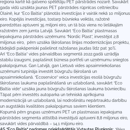
reģiona kartē kā galveno spēlētāju PET pārstrādes nozarē. Savukārt
gada vidū uzsākta jaunas PET pārstrādes rūpnīcas celtniecību
Olainē, kur “Eco Baltia” plānotās investīcijas ir vairāk nekā 10 miljonus
eiro. Kopējās investīcijas, tostarp būvnieka veiktās, ražotnē
paredzētas aptuveni 35 miljoni eiro, un tā būs viena no lielākajām
ražotnēm zem jumta Latvijā. Savukārt “Eco Baltia” plastmasas
iepakojuma pārstrādes uzņēmums “Nordic Plast”, investējot 2,8
miljonus eiro, pērn uzsāka šķirošanas līnijas modernizācijas projektu,
tādejādi pakāpeniski palielinot ražošanas jaudas līdz pat 30%.
Arī “Eco Baltia” vides pārvaldības segmentā 2022.gadā uzrādīja
stabilu izaugsmi, paplašinot biznesa portfeli un uzņēmumu sniegtos
pakalpojumus. Gan Latvijā, gan Lietuvā vides apsaimniekošanas
uzņēmumi turpināja investēt būvgružu šķirošanā un
apsaimniekošanā. “Ecoservice” veica investīcijas esošā būvgružu
šķirošanas laukuma paplašināšanā un uzlabošanā, savukārt “Eco
Baltia vide” uzsāka jauna būvgružu šķirošanas laukuma būvniecību.
Tāpat pērn investēts autoparka un tehniskā aprīkojuma
modernizācijā un uzlabošanā, lai nodrošinātu nepārtrauktu darbību
un augstākās kvalitātes pakalpojumus saviem klientiem.
Kopumā pērn grupas uzņēmumi PET un plastmasas iepakojuma
pārstrādes segmenta attīstībā investējuši aptuveni 8,8 miljonus eiro,
savukārt vides pārvaldībā – 14,1 miljonu eiro.
AS “Eco Baltia” padomes priekšsēdētājs Vytautas Plunksnis:
“Pērn