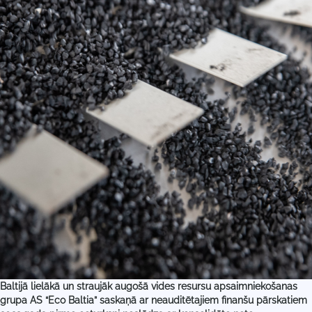
Baltijā lielākā un straujāk augošā vides resursu apsaimniekošanas
grupa AS “Eco Baltia” saskaņā ar neauditētajiem finanšu pārskatiem