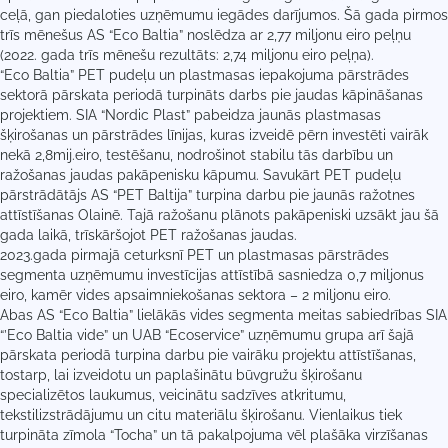
ceļā, gan piedaloties uzņēmumu iegādes darījumos. Šā gada pirmos
trīs mēnešus AS “Eco Baltia” noslēdza ar 2,77 miljonu eiro peļņu
(2022. gada trīs mēnešu rezultāts: 2,74 miljonu eiro peļņa).
“Eco Baltia” PET pudeļu un plastmasas iepakojuma pārstrādes
sektorā pārskata periodā turpināts darbs pie jaudas kāpināšanas
projektiem. SIA “Nordic Plast” pabeidza jaunās plastmasas
šķirošanas un pārstrādes līnijas, kuras izveidē pērn investēti vairāk
nekā 2,8mij.eiro, testēšanu, nodrošinot stabilu tās darbību un
ražošanas jaudas pakāpenisku kāpumu. Savukārt PET pudeļu
pārstrādātājs AS “PET Baltija” turpina darbu pie jaunās ražotnes
attīstīšanas Olainē. Tajā ražošanu plānots pakāpeniski uzsākt jau šā
gada laikā, trīskāršojot PET ražošanas jaudas.
2023.gada pirmajā ceturksnī PET un plastmasas pārstrādes
segmenta uzņēmumu investīcijas attīstībā sasniedza 0,7 miljonus
eiro, kamēr vides apsaimniekošanas sektora – 2 miljonu eiro.
Abas AS “Eco Baltia” lielākās vides segmenta meitas sabiedrības SIA
“’Eco Baltia vide” un UAB “Ecoservice” uzņēmumu grupa arī šajā
pārskata periodā turpina darbu pie vairāku projektu attīstīšanas,
tostarp, lai izveidotu un paplašinātu būvgružu šķirošanu
specializētos laukumus, veicinātu sadzīves atkritumu,
tekstilizstrādājumu un citu materiālu šķirošanu. Vienlaikus tiek
turpināta zīmola “Tocha” un tā pakalpojuma vēl plašāka virzīšanas