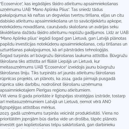
“Ecoservice”, kas iegādājies šķidro atkritumu apsaimniekošanas
uzņēmumu UAB “Mano Aplinka Plius”. Tas sniedz tādus
pakalpojumus kā naftas un degvielas tvertņu tīrīšana, eļļas un citu
dabisko atkritumu apsaimniekošana un to savācējiekārtu apkope,
notekūdeņu novadīšana, cauruļvadu skalošana un avārijas seku
likvidēšana dažādu šķidro atkritumu noplūžu gadījumos. Līdz ar UAB
“Mano Aplinka plius” iegādi šogad gan Lietuvā, gan Latvijā plānotas
papildu investīcijas notekūdeņu apsaimniekošanas, ceļu tīrīšanas un
uzturēšanas pakalpojumos, kā arī pārstrādes tehnoloģijās.
Šogad turpinās arī būvgružu šķirošanas laukuma attīstība. Būvgružu
šķirošana tiks attīstīta arī filiālē Liepājā un Lietuvā, kur
meitasuzņēmums UAB “Ecoservice” izveidojis jaunu būvgružu
šķirošanas līniju. Tiks turpināts arī jaunās atkritumu šķirošanas
rūpnīcas projekts, un plānots, ka 2024. gada pirmajā pusgadā
rūpnīca sāks darbību, nodrošinot šķirošanu uzņēmuma
apsaimniekotajiem Pierīgas reģionu atkritumiem.
Vēl viena šī gada prioritāte ir Ilgtspējas stratēģijas izstrāde, tostarp
arī meitasuzņēmumiem Latvijā un Lietuvā, ņemot vērā ANO
Ilgtspējīgas attīstības mērķus.
2023. gadā uzņēmums turpinās veicināt produktivitāti. Viena no
prioritātēm joprojām būs darba vide un drošība, tāpēc plānots
investēt gan koplietošanas telpu sakārtošanā, gan darbinieku