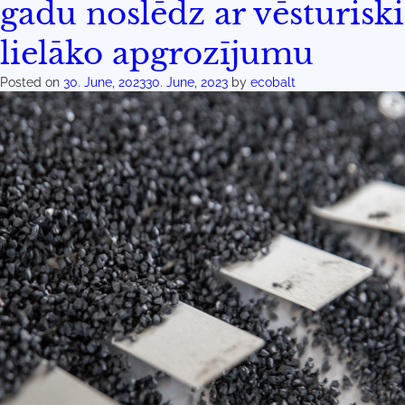
gadu noslēdz ar vēsturiski
lielāko apgrozījumu
Posted on
30. June, 2023
30. June, 2023
by
ecobalt