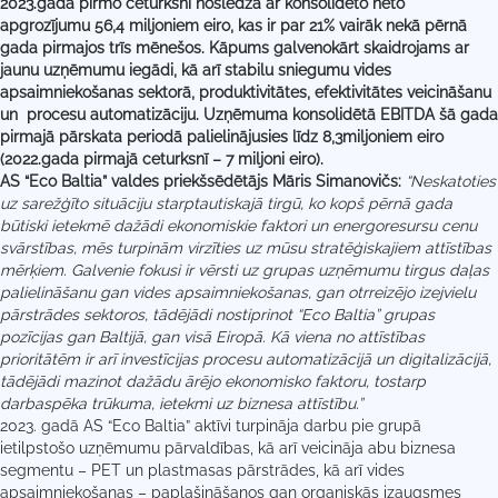
2023.gada pirmo ceturksni noslēdza ar konsolidēto neto
apgrozījumu
56,4 miljoniem eiro, kas ir par 21% vairāk nekā pērnā
gada pirmajos trīs mēnešos. Kāpums galvenokārt skaidrojams ar
jaunu uzņēmumu iegādi, kā arī stabilu sniegumu vides
apsaimniekošanas sektorā, produktivitātes, efektivitātes veicināšanu
un procesu automatizāciju. Uzņēmuma konsolidētā EBITDA šā gada
pirmajā pārskata periodā palielinājusies līdz 8,3miljoniem eiro
(2022.gada pirmajā ceturksnī – 7 miljoni eiro).
AS “Eco Baltia” valdes priekšsēdētājs Māris Simanovičs:
“Neskatoties
uz sarežģīto situāciju starptautiskajā tirgū, ko kopš pērnā gada
būtiski ietekmē dažādi ekonomiskie faktori un energoresursu cenu
svārstības, mēs turpinām virzīties uz mūsu stratēģiskajiem attīstības
mērķiem. Galvenie fokusi ir vērsti uz grupas uzņēmumu tirgus daļas
palielināšanu gan vides apsaimniekošanas, gan otrreizējo izejvielu
pārstrādes sektoros, tādējādi nostiprinot “Eco Baltia” grupas
pozīcijas gan Baltijā, gan visā Eiropā. Kā viena no attīstības
prioritātēm ir arī investīcijas procesu automatizācijā un digitalizācijā,
tādējādi mazinot dažādu ārējo ekonomisko faktoru, tostarp
darbaspēka trūkuma, ietekmi uz biznesa attīstību.”
2023. gadā AS “Eco Baltia” aktīvi turpināja darbu pie grupā
ietilpstošo uzņēmumu pārvaldības, kā arī veicināja abu biznesa
segmentu – PET un plastmasas pārstrādes, kā arī vides
apsaimniekošanas – paplašināšanos gan organiskās izaugsmes