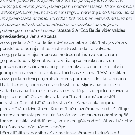
attīstām plašu vides apsaimniekošanas pakalpojumu klāstu un
investējam arvien jaunu pakalpojumu nodrošināšanā. Viens no mūsu
veiksmīgākajiem jaunievedumiem tirgū ir pārvietojamo tualešu noma
un apkalpošana ar zīmolu “Tōcha”, bet esam arī aktīvi strādājuši pie
šķirošanas infrastruktūras attīstības un uzsākuši darbu jaunu
pakalpojumu nodrošināšanā,”
stāsta SIA “Eco Baltia vide” valdes
priekšsēdētājs Jānis Aizbalts.
2022. gadā SIA “Eco Baltia vide” sadarbībā ar SIA “Latvijas Zaļais
punkts” paplašināja infrastruktūru tekstila dalītai vākšanai,
2023. gada pirmajos mēnešos nodrošinot jau 170 konteineru
30 pašvaldībās. Ņemot vērā tekstila apsaimniekošanas un
pāršķirošanas salīdzinoši augstās izmaksas, kā arī to, ka Latvijā
joprojām nav ieviesta ražotāju atbildības sistēma (RAS) tekstilam,
2022. gada rudenī pieņemts lēmums pārtraukt tekstila šķirošanu
filiālē Tukumā, nodrošinot visu tekstila pāršķirošanas procesu
sadarbības partneru šķirošanas centrā Rīgā. Tādējādi efektivizēta
loģistika un arī tās izmaksas, lai varētu arī turpmāk investēt
infrastruktūras attīstībā un tekstila šķirošanas pakalpojuma
pieejamībā iedzīvotājiem. Kopumā pērn uzņēmuma nodrošinātajos
un apsaimniekotajos tekstila šķirošanas konteineros nodotas 1568
tonnas tekstila izstrādājumu, no kuriem 98% nodrošinātas atkārtotas
lietošanas vai pārstrādes iespējas.
Pērn attīstīta sadarbība arī ar meitasuzņēmumu Lietuvā UAB