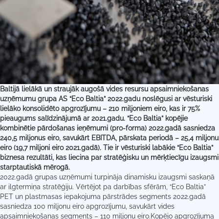
Baltijā lielākā un straujāk augošā vides resursu apsaimniekošanas
uzņēmumu grupa
AS “Eco Baltia” 2022.gadu noslēgusi ar vēsturiski
lielāko konsolidēto apgrozījumu – 210 miljoniem eiro, kas ir 75%
pieaugums salīdzinājumā ar 2021.gadu. “Eco Baltia” kopējie
kombinētie pārdošanas ieņēmumi (pro-forma) 2022.gadā sasniedza
240,5 miljonus eiro, savukārt EBITDA, pārskata periodā – 25,4 miljonu
eiro (19,7 miljoni eiro 2021.gadā). Tie ir
vēsturiski labākie “Eco Baltia”
biznesa rezultāti, kas liecina par stratēģisku un mērķtiecīgu izaugsmi
starptautiskā mērogā.
2022.gadā grupas uzņēmumi turpināja dinamisku izaugsmi saskaņā
ar ilgtermiņa stratēģiju. Vērtējot pa darbības sfērām, “Eco Baltia”
PET un plastmasas iepakojuma pārstrādes segments 2022.gadā
sasniedza 100 miljonu eiro apgrozījumu, savukārt vides
apsaimniekošanas segments – 110 miljonu eiro.Kopējo apgrozījuma