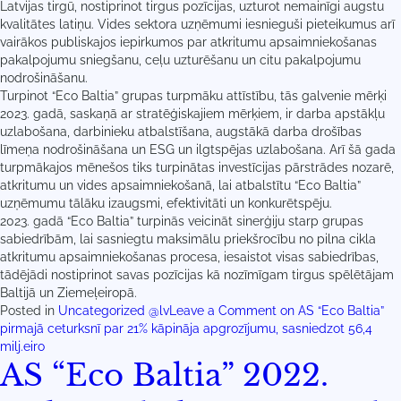
Latvijas tirgū, nostiprinot tirgus pozīcijas, uzturot nemainīgi augstu
kvalitātes latiņu. Vides sektora uzņēmumi iesnieguši pieteikumus arī
vairākos publiskajos iepirkumos par atkritumu apsaimniekošanas
pakalpojumu sniegšanu, ceļu uzturēšanu un citu pakalpojumu
nodrošināšanu.
Turpinot “Eco Baltia” grupas turpmāku attīstību, tās galvenie mērķi
2023. gadā, saskaņā ar stratēģiskajiem mērķiem, ir darba apstākļu
uzlabošana, darbinieku atbalstīšana, augstākā darba drošības
līmeņa nodrošināšana un ESG un ilgtspējas uzlabošana. Arī šā gada
turpmākajos mēnešos tiks turpinātas investīcijas pārstrādes nozarē,
atkritumu un vides apsaimniekošanā, lai atbalstītu “Eco Baltia”
uzņēmumu tālāku izaugsmi, efektivitāti un konkurētspēju.
2023. gadā “Eco Baltia” turpinās veicināt sinerģiju starp grupas
sabiedrībām, lai sasniegtu maksimālu priekšrocību no pilna cikla
atkritumu apsaimniekošanas procesa, iesaistot visas sabiedrības,
tādējādi nostiprinot savas pozīcijas kā nozīmīgam tirgus spēlētājam
Baltijā un Ziemeļeiropā.
Posted in
Uncategorized @lv
Leave a Comment
on AS “Eco Baltia”
pirmajā ceturksnī par 21% kāpināja apgrozījumu, sasniedzot 56,4
milj.eiro
AS “Eco Baltia” 2022.