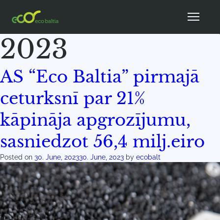
Month:
June
2023
AS “Eco Baltia” pirmajā
ceturksnī par 21%
kāpināja apgrozījumu,
sasniedzot 56,4 milj.eiro
Posted on
30. June, 2023
30. June, 2023
by
ecobalt