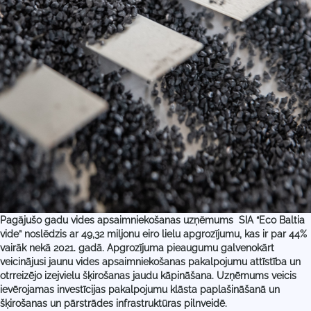
Pagājušo gadu vides apsaimniekošanas uzņēmums SIA “Eco Baltia
vide” noslēdzis ar 49,32 miljonu eiro lielu apgrozījumu, kas ir par 44%
vairāk nekā 2021. gadā. Apgrozījuma pieaugumu galvenokārt
veicinājusi jaunu vides apsaimniekošanas pakalpojumu attīstība un
otrreizējo izejvielu šķirošanas jaudu kāpināšana. Uzņēmums veicis
ievērojamas investīcijas pakalpojumu klāsta paplašināšanā un
šķirošanas un pārstrādes infrastruktūras pilnveidē.