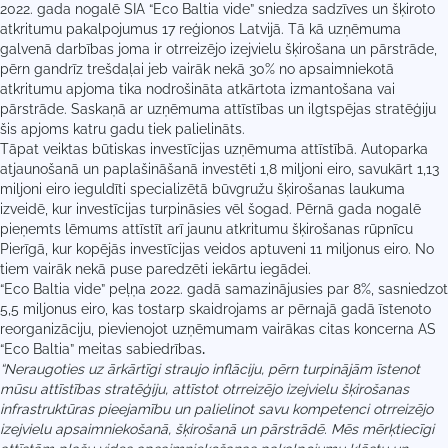
2022. gada nogalē SIA “Eco Baltia vide” sniedza sadzīves un šķiroto
atkritumu pakalpojumus 17 reģionos Latvijā. Tā kā uzņēmuma
galvenā darbības joma ir otrreizējo izejvielu šķirošana un pārstrāde,
pērn gandrīz trešdaļai jeb vairāk nekā 30% no apsaimniekotā
atkritumu apjoma tika nodrošināta atkārtota izmantošana vai
pārstrāde. Saskaņā ar uzņēmuma attīstības un ilgtspējas stratēģiju
šis apjoms katru gadu tiek palielināts.
Tāpat veiktas būtiskas investīcijas uzņēmuma attīstībā. Autoparka
atjaunošanā un paplašināšanā investēti 1,8 miljoni eiro, savukārt 1,13
miljoni eiro ieguldīti specializētā būvgružu šķirošanas laukuma
izveidē, kur investīcijas turpināsies vēl šogad. Pērnā gada nogalē
pieņemts lēmums attīstīt arī jaunu atkritumu šķirošanas rūpnīcu
Pierīgā, kur kopējās investīcijas veidos aptuveni 11 miljonus eiro. No
tiem vairāk nekā puse paredzēti iekārtu iegādei.
“Eco Baltia vide” peļņa 2022. gadā samazinājusies par 8%, sasniedzot
5,5 miljonus eiro, kas tostarp skaidrojams ar pērnajā gadā īstenoto
reorganizāciju, pievienojot uzņēmumam vairākas citas koncerna AS
“Eco Baltia” meitas sabiedrības
.
“Neraugoties uz ārkārtīgi straujo inflāciju, pērn turpinājām īstenot
mūsu attīstības stratēģiju, attīstot otrreizējo izejvielu šķirošanas
infrastruktūras pieejamību un palielinot savu kompetenci otrreizējo
izejvielu apsaimniekošanā, šķirošanā un pārstrādē. Mēs mērķtiecīgi