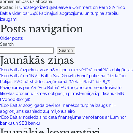
apmierinātības uzlabošanā.
Posted in
Uncategorized @lv
Leave a Comment
on Pērn SIA “Eco
Baltia vide” par 44% kāpinājusi apgrozījumu un turpina stabilu
izaugsmi
Posts navigation
Older posts
Search
Search
Jaunākās ziņas
“Eco Baltia” izpirkusi visas 18 miljonu eiro vērtībā emitētās obligācijas
“Eco Baltia” un “INVL Baltic Sea Growth Fund” palielina līdzdalību
Polijas PVC pārstrādes uzņēmumā “Metal-Plast” līdz 83%
Paziņojums par AS “Eco Baltia” EUR 10,000,000 nenodrošināto
fiksētas procentu likmes obligāciju pirmstermiņa izpirkšanu (ISIN:
LV0000860138)
“Eco Baltia” 2025. gada deviņos mēnešos turpina izaugsmi –
apgrozījums sasniedz 214 miljonus eiro
“Eco Baltia” noslēdz sindicēta finansējuma vienošanos ar Luminor
banku un SEB banku
Jaunākie komentāri