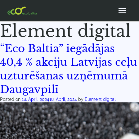
Author:
Element digital
“Eco Baltia” iegādājas
40,4 % akciju Latvijas ceļu
uzturēšanas uzņēmumā
Daugavpilī
Posted on
18. April, 2024
18. April, 2024
by
Element digital