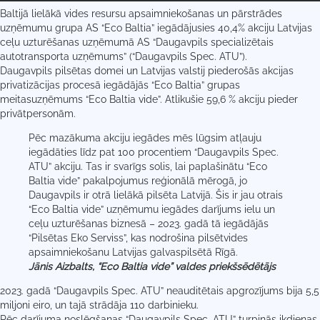
Baltijā lielākā vides resursu apsaimniekošanas un pārstrādes
uzņēmumu grupa AS “Eco Baltia” iegādājusies 40,4% akciju Latvijas
ceļu uzturēšanas uzņēmumā AS “Daugavpils specializētais
autotransporta uzņēmums” (“Daugavpils Spec. ATU”).
Daugavpils pilsētas domei un Latvijas valstij piederošās akcijas
privatizācijas procesā iegādājās “Eco Baltia” grupas
meitasuzņēmums “Eco Baltia vide”. Atlikušie 59,6 % akciju pieder
privātpersonām.
Pēc mazākuma akciju iegādes mēs lūgsim atļauju
iegādāties līdz pat 100 procentiem “Daugavpils Spec.
ATU” akciju. Tas ir svarīgs solis, lai paplašinātu “Eco
Baltia vide” pakalpojumus reģionālā mērogā, jo
Daugavpils ir otrā lielākā pilsēta Latvijā. Šis ir jau otrais
“Eco Baltia vide” uzņēmumu iegādes darījums ielu un
ceļu uzturēšanas biznesā – 2023. gadā tā iegādājās
“Pilsētas Eko Serviss”, kas nodrošina pilsētvides
apsaimniekošanu Latvijas galvaspilsētā Rīgā.
Jānis Aizbalts, “Eco Baltia vide” valdes priekšsēdētājs
2023. gadā “Daugavpils Spec. ATU” neauditētais apgrozījums bija 5,5
miljoni eiro, un tajā strādāja 110 darbinieku.
Pēc darījuma noslēgšanas “Daugavpils Spec. ATU” turpinās ikdienas