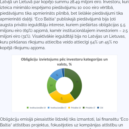
Latvijā un Lietuvā par kopējo summu 28.49 miljoni eiro. Investoru, kuri
izteica minimālo iespējamo piedāvājumu 10 000 eiro vērtībā,
piedāvājums tika apmierināts pilnībā, bet lielākie piedāvājumi tika
apmierināti daļēji. “Eco Baltia” publiskajā piedāvājumā bija ļoti
augsta privāto ieguldītāju interese, kuriem piešķirtas obligācijas 5.5
miljonu eiro (69%) apjomā, kamēr institucionālajiem investoriem – 2.5
miljoni eiro (31%). Visaktīvākie ieguldītāji bija no Latvijas un Lietuvas,
kuru pirkšanas rīkojumu attiecība veido attiecīgi 54% un 45% no
kopējā rīkojumu apjoma.
Obligāciju emisijā piesaistītie līdzekļi tiks izmantoti, lai finansētu “Eco
Baltia” attīstības projektus, fokusējoties uz kompānijas attīstību un