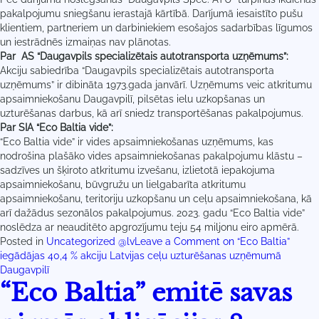
pakalpojumu sniegšanu ierastajā kārtībā. Darījumā iesaistīto pušu
klientiem, partneriem un darbiniekiem esošajos sadarbības līgumos
un iestrādnēs izmaiņas nav plānotas.
Par AS “Daugavpils specializētais autotransporta uzņēmums”:
Akciju sabiedrība “Daugavpils specializētais autotransporta
uzņēmums” ir dibināta 1973.gada janvārī. Uzņēmums veic atkritumu
apsaimniekošanu Daugavpilī, pilsētas ielu uzkopšanas un
uzturēšanas darbus, kā arī sniedz transportēšanas pakalpojumus.
Par SIA “Eco Baltia vide”:
“Eco Baltia vide” ir vides apsaimniekošanas uzņēmums, kas
nodrošina plašāko vides apsaimniekošanas pakalpojumu klāstu –
sadzīves un šķiroto atkritumu izvešanu, izlietotā iepakojuma
apsaimniekošanu, būvgružu un lielgabarīta atkritumu
apsaimniekošanu, teritoriju uzkopšanu un ceļu apsaimniekošana, kā
arī dažādus sezonālos pakalpojumus. 2023. gadu “Eco Baltia vide”
noslēdza ar neauditēto apgrozījumu teju 54 miljonu eiro apmērā.
Posted in
Uncategorized @lv
Leave a Comment
on “Eco Baltia”
iegādājas 40,4 % akciju Latvijas ceļu uzturēšanas uzņēmumā
Daugavpilī
“Eco Baltia” emitē savas