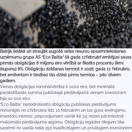
Baltijā lielākā un straujāk augošā vides resursu apsaimniekošanas
uzņēmumu grupa AS “Eco Baltia” šā gada 17.februārī emitējusi savas
pirmās obligācijas 8 miljonu eiro vērtībā ar fiksēto procentu likmi
(kuponu) 8%. Obligāciju dzēšanas termiņš ir 2026. gada 17. februāris,
bet emitentam ir tiesības tās dzēst pirms termiņa – pēc diviem
gadiem.
Vienas obligācijas nominālvērtība ir 1000 eiro, bet minimālā
parakstīšanās summa publiskajā piedāvājumā vienam investoram
bija 10 000 eiro.
“Eco Baltia” nenodrošināto obligāciju publiskais piedāvājums
norisinājās no 2.februāra līdz 10.februārim un tas guva ievērojamu
investoru interesi, pieprasījumam vairāk kā 3.5 reizes pārsniedzot
maksimālo piedāvājuma apjomu. Obligāciju iegādes rīkojumi tika
saņemti no vairāk nekā 250 kvalificētajiem un privātajiem investoriem