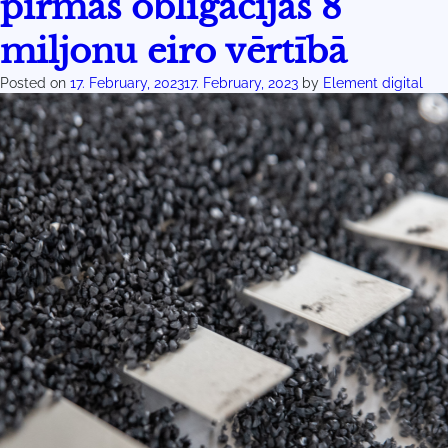
pirmās obligācijas 8
miljonu eiro vērtībā
Posted on
17. February, 2023
17. February, 2023
by
Element digital