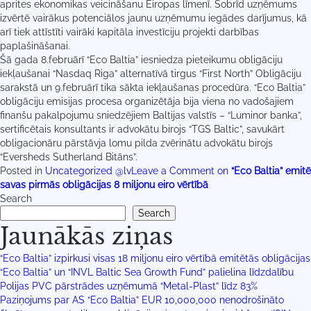
aprites ekonomikas veicināšanu Eiropas līmenī. Šobrīd uzņēmums
izvērtē vairākus potenciālos jaunu uzņēmumu iegādes darījumus, kā
arī tiek attīstīti vairāki kapitāla investīciju projekti darbības
paplašināšanai.
Šā gada 8.februārī “Eco Baltia” iesniedza pieteikumu obligāciju
iekļaušanai “Nasdaq Riga” alternatīvā tirgus “First North” Obligāciju
sarakstā un 9.februārī tika sākta iekļaušanas procedūra.
“Eco Baltia”
obligāciju emisijas procesa organizētāja bija viena no vadošajiem
finanšu pakalpojumu sniedzējiem Baltijas valstīs – “Luminor banka”,
sertificētais konsultants ir advokātu birojs “TGS Baltic”, savukārt
obligacionāru pārstāvja lomu pilda zvērinātu advokātu birojs
“Eversheds Sutherland Bitāns”.
Posted in
Uncategorized @lv
Leave a Comment
on
“Eco Baltia” emitē
savas pirmās obligācijas 8 miljonu eiro vērtībā
Search
Search
Jaunākās ziņas
“Eco Baltia” izpirkusi visas 18 miljonu eiro vērtībā emitētās obligācijas
“Eco Baltia” un “INVL Baltic Sea Growth Fund” palielina līdzdalību
Polijas PVC pārstrādes uzņēmumā “Metal-Plast” līdz 83%
Paziņojums par AS “Eco Baltia” EUR 10,000,000 nenodrošināto