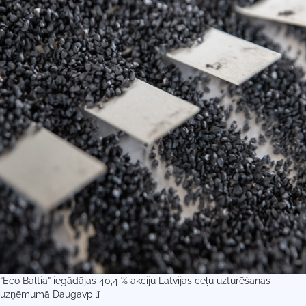
“Eco Baltia” iegādājas 40,4 % akciju Latvijas ceļu uzturēšanas
uzņēmumā Daugavpilī